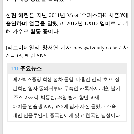
한편 혜린은 지난 2011년 Mnet '슈퍼스타K 시즌3'에
출연하며 얼굴을 알렸고, 2012년 EXID 멤버로 데뷔
해 가수로 활동 중이다.
[티브이데일리 황서연 기자 news@tvdaily.co.kr / 사
진=DB, 혜린 SNS]
TD
주요뉴스
메가박스중앙 회생 절차 돌입, 나홍진 신작 '호프' 정상 개봉에 쏠린 시선 [상반기 결산 기획]
민희진 입사 동의서부터 무속인 카톡까지…檢, 불기소 처분 근거들 [이슈&톡]
'주스 아저씨' 박동빈, 29일 별세 향년 56세
아이돌 연습생 A씨, SNS에 남자 사진 올렸다 소속사 퇴출
대만 인플루언서, 중국인에게 맞고 한국인 남성이라 진술 '후폭풍'