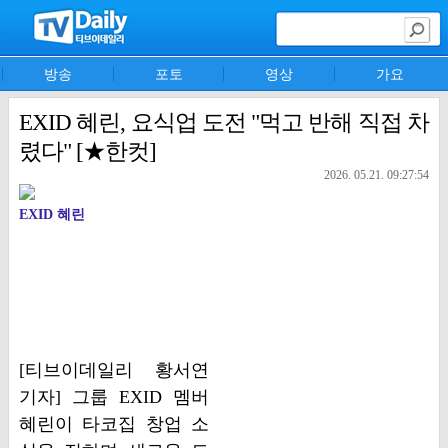
방송
포토
영상
가요
EXID 혜린, 요식업 도전 "먹고 반해 직접 차
렸다" [★한컷]
2026. 05.21. 09:27:54
EXID 혜린
[티브이데일리 황서연
기자] 그룹 EXID 멤버
혜린이 타코집 창업 소