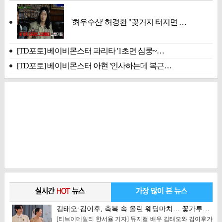
'최우수산' 허경환 "꽃거지 터지면 …
[TD포토] 베이비몬스터 파리타 '1초면 심쿵~…
[TD포토] 베이비몬스터 아현 '인사하는데 복근…
김태오·김이후, 축복 속 올린 웨딩마치… 꽃가루…
[티브이데일리 한서율 기자] 뮤지컬 배우 김태오와 김이후가