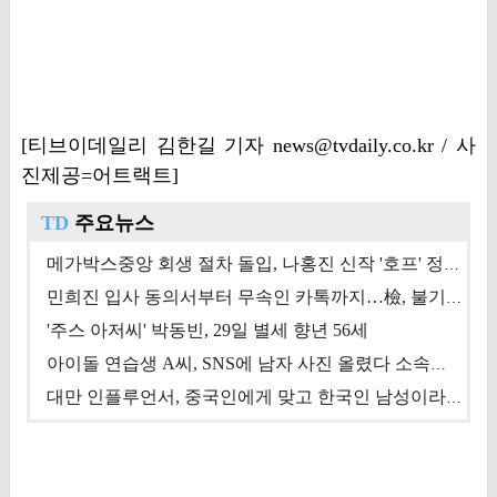
[티브이데일리 김한길 기자 news@tvdaily.co.kr / 사
진제공=어트랙트]
TD
주요뉴스
메가박스중앙 회생 절차 돌입, 나홍진 신작 '호프' 정상 개봉에 쏠린 시선 [상반기 결산 기획]
민희진 입사 동의서부터 무속인 카톡까지…檢, 불기소 처분 근거들 [이슈&톡]
'주스 아저씨' 박동빈, 29일 별세 향년 56세
아이돌 연습생 A씨, SNS에 남자 사진 올렸다 소속사 퇴출
대만 인플루언서, 중국인에게 맞고 한국인 남성이라 진술 '후폭풍'