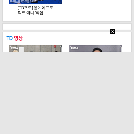
[TD포토] 올데이프로
젝트 애니 '학업 …
[TD영상] 82메이저,
[TD영상] 류승룡, 'K
영상 속에서도 …
WDA 10주년…
기사 목록