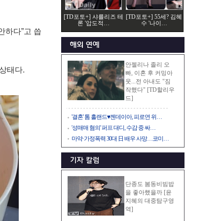
[TD포토+] 샤를리즈 테
[TD포토+] 55세? 김혜
론 '압도적…
수 '나이…
안하다”고 씁
안젤리나 졸리 오
상태다.
빠, 이혼 후 커밍아
웃...전 아내도 "짐
작했다" [TD할리우
드]
'결혼' 톰 홀랜드♥젠데이아, 피로연 위…
'성매매 혐의' 퍼프 대디, 수감 중 싸…
마약·가정폭력 30대 日 배우 사망…코미…
단종도 봄동비빔밥
을 좋아했을까 [윤
지혜의 대중탐구영
역]