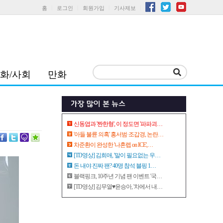
홈
로그인
회원가입
기사제보
화/사회
만화
신동엽과 '짠한형', 이 정도면 '파파괴…
'아들 불륜 의혹' 홍서범·조갑경, 논란…
차준환이 완성한 '나혼렙 on ICE',…
[TD영상] 김희애, '말이 필요없는 우…
돈 내야 진짜 팬? 40명 참석 블핑 1…
블랙핑크, 10주년 기념 팬 이벤트 '국…
[TD영상] 김무열♥윤승아, '차에서 내…