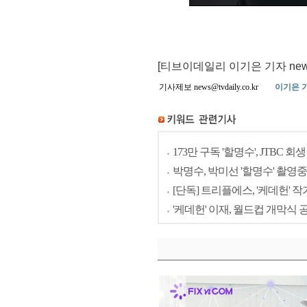
[티브이데일리 이기은 기자 news@tv
기사제보 news@tvdaily.co.kr
이기은 
173만 구독 '할명수', JTBC 
박명수, 박미선 '할명수' 촬영
[단독] 트리플에스, '케데헌'
'케데헌' 이재, 월드컵 개막식 