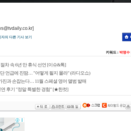
daily.co.kr]
기자의 다른 기사 보기
키워드 :
박명수
회생 절차 속 6년 만 휴식 선언 [이슈&톡]
중단 언급에 진땀… "어떻게 될지 몰라" (라디오쇼)
 작가진과 손잡는다… 11월 스페셜 영어 앨범 발매
공연 후기 "정말 특별한 경험" [★한컷]