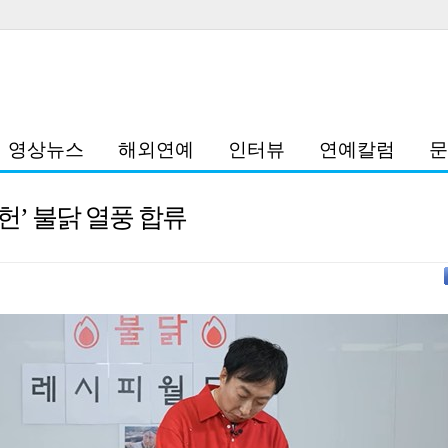
영상뉴스
해외연예
인터뷰
연예칼럼
문
헌’ 불닭 열풍 합류