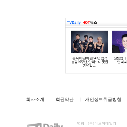
돈 내야 진짜 팬? 40명 참석
신동엽과 '
블핑 10주년, 안 하느니 못한
면 '파파
기념일 …
회사소개
회원약관
개인정보취급방침
명칭 : (주)티브이데일리