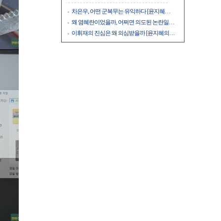
차은우, 어떤 군복무는 유익하다 [윤지혜…
왜 염혜란이었을까, 어쩌면 의도된 논란일…
이휘재의 진심은 왜 의심받을까 [윤지혜의…