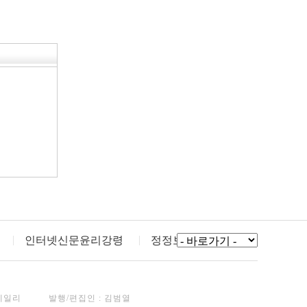
인터넷신문윤리강령
정정보도
데일리
발행/편집인 : 김범열