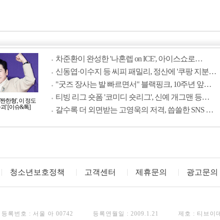
차준환이 완성한 '나혼렙 on ICE', 아이스쇼로…
신동엽·이수지 등 씨피 패밀리, 정산에 '쿠팡 지분…
"굿즈 장사는 발 빠르면서" 블랙핑크, 10주년 앞…
티빙 리그 숏폼 '코미디 숏리그', 신예 개그맨 등…
짠한형', 이 정도
괴' [이슈&톡]
갈수록 더 외면받는 고영욱의 저격, 씁쓸한 SNS …
청소년보호정책
고객센터
제휴문의
광고문의
등록번호 : 서울 아 00742
등록연월일 : 2009.1.21
제호 : 티브이