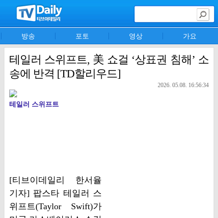
방송
포토
영상
가요
테일러 스위프트, 美 쇼걸 ‘상표권 침해’ 소
송에 반격 [TD할리우드]
2026. 05.08. 16:56:34
테일러 스위프트
[티브이데일리 한서율
기자] 팝스타 테일러 스
위프트(Taylor Swift)가