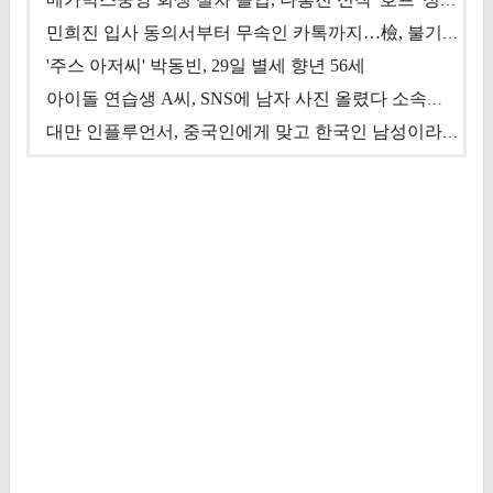
메가박스중앙 회생 절차 돌입, 나홍진 신작 '호프' 정상 개봉에 쏠린 시선 [상반기 결산 기획]
민희진 입사 동의서부터 무속인 카톡까지…檢, 불기소 처분 근거들 [이슈&톡]
'주스 아저씨' 박동빈, 29일 별세 향년 56세
아이돌 연습생 A씨, SNS에 남자 사진 올렸다 소속사 퇴출
대만 인플루언서, 중국인에게 맞고 한국인 남성이라 진술 '후폭풍'