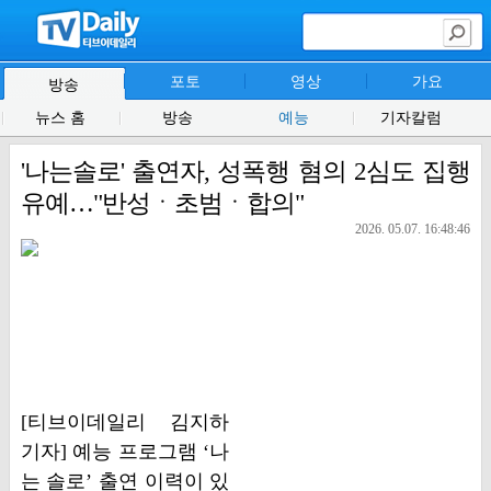
포토
영상
가요
방송
뉴스 홈
방송
예능
기자칼럼
'나는솔로' 출연자, 성폭행 혐의 2심도 집행
유예…"반성ㆍ초범ㆍ합의"
2026. 05.07. 16:48:46
[티브이데일리 김지하
기자] 예능 프로그램 ‘나
는 솔로’ 출연 이력이 있