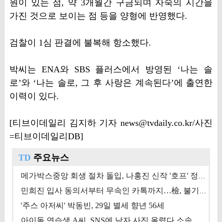
원이 있는 점, 약 3개월간 구금되며 자숙의 시간을
가진 것으로 보이는 점 등을 양형에 반영했다.
검찰이 1심 판결에 불복해 항소했다.
박씨는 ENA와 SBS 플러스에서 방영된 ‘나는 솔
로’와 ‘나는 솔로, 그 후 사랑은 계속된다’에 출연한
이력이 있다.
[티브이데일리 김지하 기자 news@tvdaily.co.kr/사진
=티브이데일리DB]
TD
주요뉴스
메가박스중앙 회생 절차 돌입, 나홍진 신작 '호프' 정상 개봉에 쏠린 시선 [상반기 결산 기획]
민희진 입사 동의서부터 무속인 카톡까지…檢, 불기소 처분 근거들 [이슈&톡]
'주스 아저씨' 박동빈, 29일 별세 향년 56세
아이돌 연습생 A씨, SNS에 남자 사진 올렸다 소속사 퇴출