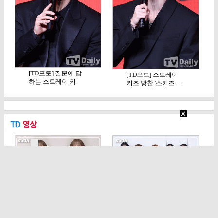
[TD포토] 질문에 답
[TD포토] 스트레이
하는 스트레이 키
키즈 방찬 '스키즈…
즈…
[TD영상] 김혜준, '정
[TD영상] 리센느, 점
지안... 아니…
점 더 예뻐지는 …