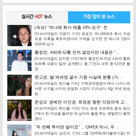
[속보] "박나래 회사 매출 10% 요구" 전 …
[티브이데일리 안윤지 기자] 방송인 박나래에게 회사 자금
유용 의혹을 폭로하겠다며 거액을 요구한 전 매니저 2명이
재판에 넘겨…
황정민, A씨에 62통 먼저 걸었지만 내용은 "…
[티브이데일리 김지현 기자] 배우 황정민과 여성 A씨의 통화
녹취록 내용이 일부 공개됐다. 총 77건의 내역 중 62건은 황
정…
한고은, 딸 박세영 골수 기증 사실에 분통 (가…
[티브이데일리 한서율 기자] '가족관계증명서'에서 나지니와
서촌 식구들 사이의 은밀한 사정이 드러났다. 6일 저녁 방송
된…
문성모·권예찬·이인권. 최정윤 향한 각양각색 고…
[티브이데일리 한서율 기자] '자식 방생 프로젝트-합숙 맞선
2'에서 한 여성을 둘러싼 세 남자의 불꽃 튀는 쟁탈전이 펼쳐
졌다…
"두 번째 투어란 말이죠"… QWER 히나, 우…
[티브이데일리 김진석 기자] 그룹 QWER(큐더블유이알) 히