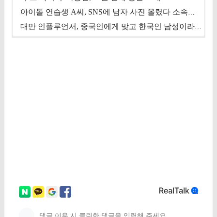
아이돌 연습생 A씨, SNS에 남자 사진 올렸다 소속사 퇴출
대만 인플루언서, 중국인에게 맞고 한국인 남성이라 진술 '후폭풍'