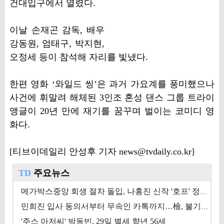
건대입구에서 열렸다.
이날 손재곤 감독, 배우
강동원, 엄태구, 박지현,
오정세 등이 참석해 자리를 빛냈다.
한편 영화 ‘와일드 씽’은 과거 가요계를 풍미했으나
사건에 휘말려 해체된 3인조 혼성 댄스 그룹 트라이
앵글이 20년 만에 재기를 꿈꾸며 벌이는 코미디 영
화다.
[티브이데일리 안성후 기자 news@tvdaily.co.kr]
TD
주요뉴스
메가박스중앙 회생 절차 돌입, 나홍진 신작 '호프' 정상 개봉에 쏠린 시선 [상반기 결산 기획]
민희진 입사 동의서부터 무속인 카톡까지…檢, 불기소 처분 근거들 [이슈&톡]
'주스 아저씨' 박동빈, 29일 별세 향년 56세