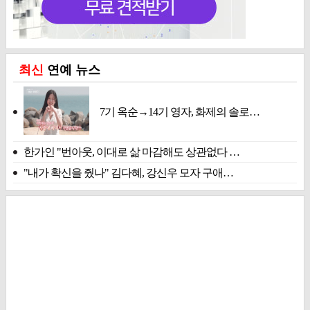
최신
연예 뉴스
7기 옥순→14기 영자, 화제의 솔로…
한가인 "번아웃, 이대로 삶 마감해도 상관없다 …
"내가 확신을 줬나" 김다혜, 강신우 모자 구애…