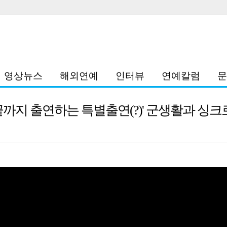
영상뉴스
해외연예
인터뷰
연예칼럼
문
 끝까지 출연하는 특별출연(?)' 군생활과 싱크로율