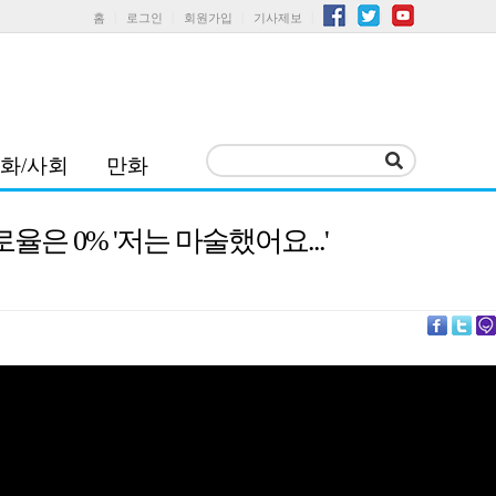
홈
로그인
회원가입
기사제보
화/사회
만화
은 0% '저는 마술했어요...'