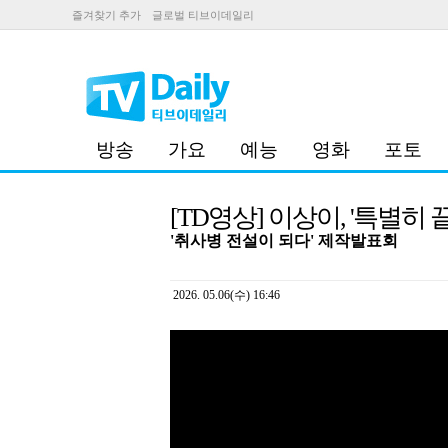
즐겨찾기 추가
글로벌 티브이데일리
방송
가요
예능
영화
포토
[TD영상] 이상이, '특별히
'취사병 전설이 되다' 제작발표회
2026. 05.06(수) 16:46