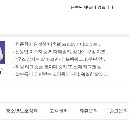
차준환이 완성한 '나혼렙 on ICE', 아이스쇼로…
신동엽·이수지 등 씨피 패밀리, 정산에 '쿠팡 지분…
"굿즈 장사는 발 빠르면서" 블랙핑크, 10주년 앞…
티빙 리그 숏폼 '코미디 숏리그', 신예 개그맨 등…
정도
]
갈수록 더 외면받는 고영욱의 저격, 씁쓸한 SNS …
청소년보호정책
고객센터
제휴문의
광고문의