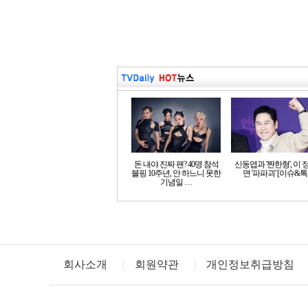
돈 내야 진짜 팬? 40명 참석
신동엽과 '짠한형', 이 
블핑 10주년, 안 하느니 못한
면 '파파괴' [이슈&톡
기념일 …
회사소개
회원약관
개인정보취급방침