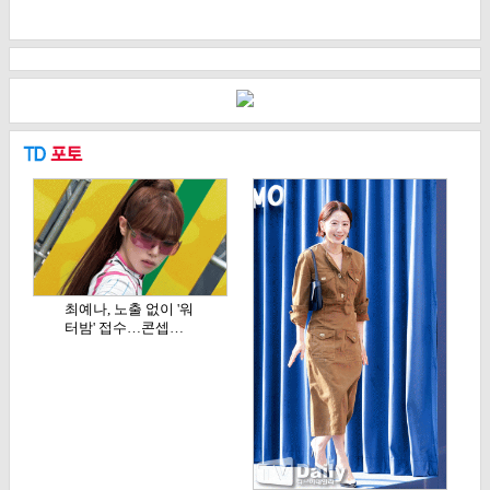
최예나, 노출 없이 '워
터밤' 접수…콘셉…