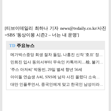
[티브이데일리 최하나 기자 news@tvdaily.co.kr/사진
=SBS '동상이몽 시즌2 – 너는 내 운명']
TD
주요뉴스
메가박스중앙 회생 절차 돌입, 나홍진 신작 '호프' 정상 개봉에 쏠린 시선 [상반기 결산 기획]
민희진 입사 동의서부터 무속인 카톡까지…檢, 불기소 처분 근거들 [이슈&톡]
'주스 아저씨' 박동빈, 29일 별세 향년 56세
아이돌 연습생 A씨, SNS에 남자 사진 올렸다 소속사 퇴출
대만 인플루언서, 중국인에게 맞고 한국인 남성이라 진술 '후폭풍'