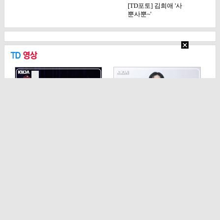
[TD포토] 김희애 '사
뿐사뿐~'
[TD영상] 키키, '벌써
[TD영상] 정해인, '오
기대되는 레트…
늘도 촉촉 눈빛…
기사 목록