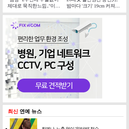
최신
연예 뉴스
최예나, 노출 없이 '워터밤' 접수……