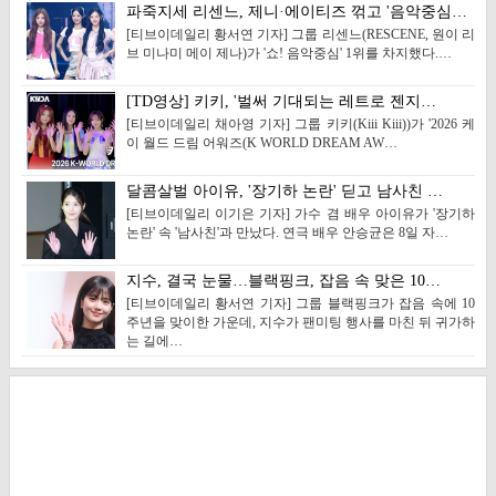
파죽지세 리센느, 제니·에이티즈 꺾고 '음악중심…
[티브이데일리 황서연 기자] 그룹 리센느(RESCENE, 원이 리
브 미나미 메이 제나)가 '쇼! 음악중심' 1위를 차지했다.…
[TD영상] 키키, '벌써 기대되는 레트로 젠지…
[티브이데일리 채아영 기자] 그룹 키키(Kiii Kiii))가 '2026 케
이 월드 드림 어워즈(K WORLD DREAM AW…
달콤살벌 아이유, '장기하 논란' 딛고 남사친 …
[티브이데일리 이기은 기자] 가수 겸 배우 아이유가 '장기하
논란' 속 '남사친'과 만났다. 연극 배우 안승균은 8일 자…
지수, 결국 눈물…블랙핑크, 잡음 속 맞은 10…
[티브이데일리 황서연 기자] 그룹 블랙핑크가 잡음 속에 10
주년을 맞이한 가운데, 지수가 팬미팅 행사를 마친 뒤 귀가하
는 길에…