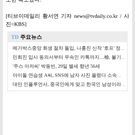
[티브이데일리 황서연 기자 news@tvdaily.co.kr / 사
진=KBS]
TD
주요뉴스
메가박스중앙 회생 절차 돌입, 나홍진 신작 '호프' 정상 개봉에 쏠린 시선 [상반기 결산 기획]
민희진 입사 동의서부터 무속인 카톡까지…檢, 불기소 처분 근거들 [이슈&톡]
'주스 아저씨' 박동빈, 29일 별세 향년 56세
아이돌 연습생 A씨, SNS에 남자 사진 올렸다 소속사 퇴출
대만 인플루언서, 중국인에게 맞고 한국인 남성이라 진술 '후폭풍'