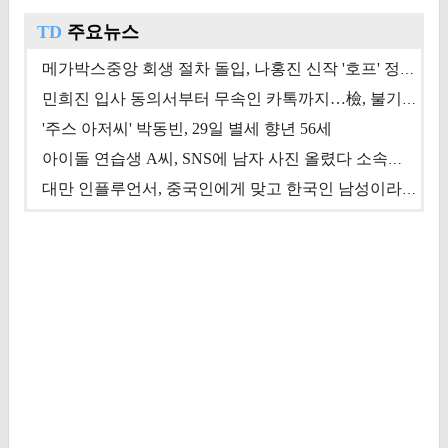
TD
주요뉴스
메가박스중앙 회생 절차 돌입, 나홍진 신작 '호프' 정상 개봉에 쏠린 시선 [상반기 결산 기획]
민희진 입사 동의서부터 무속인 카톡까지…檢, 불기소 처분 근거들 [이슈&톡]
'주스 아저씨' 박동빈, 29일 별세 향년 56세
아이돌 연습생 A씨, SNS에 남자 사진 올렸다 소속사 퇴출
대만 인플루언서, 중국인에게 맞고 한국인 남성이라 진술 '후폭풍'