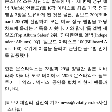
몬스타엑스는 지난 3일 발표한 미국 세 번째 정규 앨
범 'Unfold(언폴드)'로 K팝 아티스트 최초 미국 정규
앨범 3장을 보유하게 된 것은 물론, '빌보드 200(Billb
oard 200)'에 진입하며 모든 미국 정규 앨범을 해당
차트에 올리는 기록을 세웠다. 이와 함께 '톱 앨범 세
일즈(Top Album Sales)' 2위, '인디펜던트 앨범(Indepe
ndent Albums)' 9위, '빌보드 아티스트 100(Billboard A
rtist 100)' 37위에 이름을 올리며 탄탄한 글로벌 인기
를 입증했다.
한편 몬스타엑스는 28일과 29일 양일간 일본 치바
라라 아레나 도쿄 베이에서 '2026 몬스타엑스 월드
투어 더 엑스 : 넥서스' 공연을 펼치며 현지 팬들과
만난다.
[티브이데일리 김진석 기자 news@tvdaily.co.kr/사진
=스타쉽]