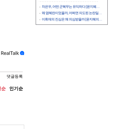
차은우, 어떤 군복무는 유익하다 [윤지혜…
왜 염혜란이었을까, 어쩌면 의도된 논란일…
이휘재의 진심은 왜 의심받을까 [윤지혜의…