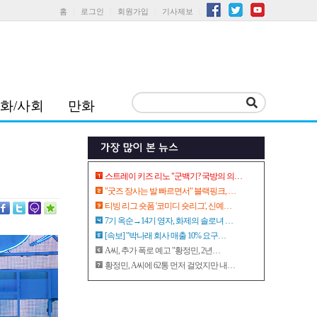
홈
로그인
회원가입
기사제보
화/사회
만화
스트레이 키즈 리노 "군백기? 국방의 의…
"굿즈 장사는 발 빠르면서" 블랙핑크, …
티빙 리그 숏폼 '코미디 숏리그', 신예…
7기 옥순→14기 영자, 화제의 솔로녀 …
[속보] "박나래 회사 매출 10% 요구…
A씨, 추가 폭로 예고 "황정민, 2년…
황정민, A씨에 62통 먼저 걸었지만 내…