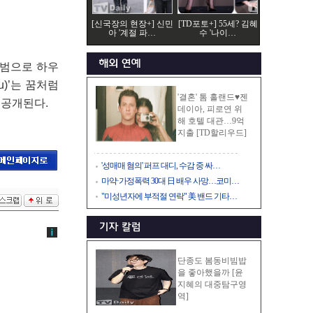
[신국장의 현장+] 신민
[TD포토+] 55세? 김혜
아 '계절 파…
수 '나이…
앨범으로 하우
u)’는 꿈처럼
'결혼' 톰 홀랜드♥젠
 공개된다.
데이아, 피로연 위
해 호텔 대관…9억
지출 [TD할리우드]
'성매매 혐의' 퍼프 대디, 수감 중 싸…
마약·가정폭력 30대 日 배우 사망…코미…
"미성년자에 부적절 연락" 美 밴드 기타…
단종도 봄동비빔밥
을 좋아했을까 [윤
지혜의 대중탐구영
역]