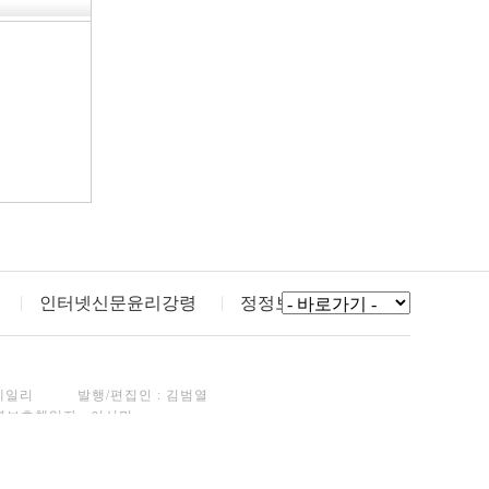
인터넷신문윤리강령
정정보도
데일리
발행/편집인 : 김범열
년보호책임자 : 이선민