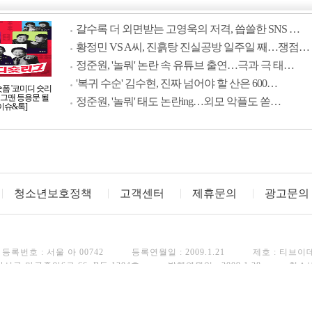
갈수록 더 외면받는 고영욱의 저격, 씁쓸한 SNS …
황정민 VS A씨, 진흙탕 진실공방 일주일 째…쟁점…
정준원, '놀뭐' 논란 속 유튜브 출연…극과 극 태…
'복귀 수순' 김수현, 진짜 넘어야 할 산은 600…
숏폼 '코미디 숏리
 개그맨 등용문 될
정준원, '놀뭐' 태도 논란ing…외모 악플도 쏟…
[이슈&톡]
청소년보호정책
고객센터
제휴문의
광고문의
등록번호 : 서울 아 00742
등록연월일 : 2009.1.21
제호 : 티브이
강서구 마곡중앙6로 66, B동 1204호
발행연월일 : 2009.1.28
청소
FAX : 02)3443-8248
Copyright(c) TV Daily. All rights reserved.