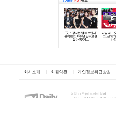
"굿즈 장사는 발 빠르면서"
티빙 리그 
블랙핑크, 10주년 앞두고 팬
그', 신예
불만 폭주 […
까 
회사소개
회원약관
개인정보취급방침
명칭 : (주)티브이데일리
발행소 : (07803) 서울특별시 
TEL : 02)3443-8246~7