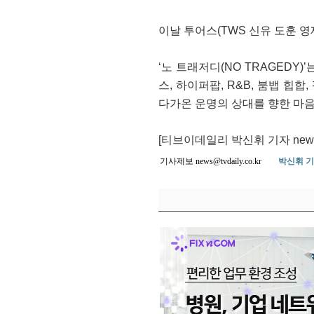
이날 투어스(TWS 신유 도훈 영
‘노 트래저디(NO TRAGED
스, 하이퍼팝, R&B, 붐뱁 힙합,
다가온 운명의 상대를 향한 마음
[티브이데일리 박신휘 기자 news@tv
기사제보 news@tvdaily.co.kr
박신휘 기