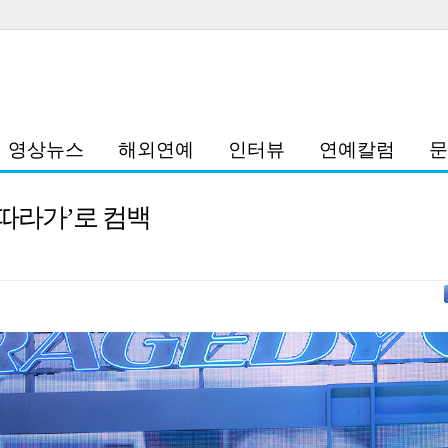
영상뉴스
해외연예
인터뷰
연예칼럼
문
널 따라가’로 컴백