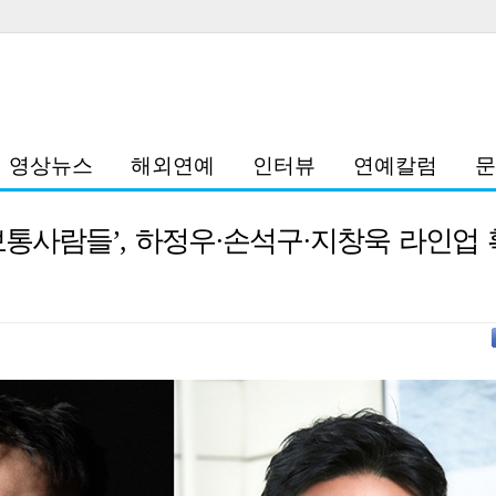
영상뉴스
해외연예
인터뷰
연예칼럼
문
보통사람들’, 하정우·손석구·지창욱 라인업 