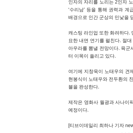
인자의 자리를 노리는 2인자 노태
‘수리남’ 등을 통해 권력과 
배경으로 인간 군상의 민낯을 
캐스팅 라인업 또한 화려하다. 
묘한 내면 연기를 펼친다. 절
아우라를 뽐낼 전망이다. 육군
터 이목이 쏠리고 있다.
여기에 지창욱이 노태우의 견제
현봉식이 노태우와 전두환의 친
블을 완성한다.
제작은 영화사 월광과 사나이픽
예정이다.
[티브이데일리 최하나 기자 news