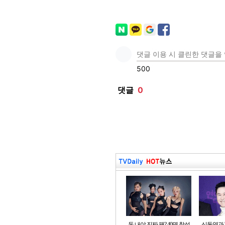
돈 내야 진짜 팬? 40명 참석
신동엽과 '