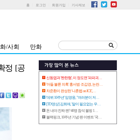
홈
로그인
회원가입
기사제보
화/사회
만화
확정 [공
신동엽과 '짠한형', 이 정도면 '파파괴…
'아들 불륜 의혹' 홍서범·조갑경, 논란…
차준환이 완성한 '나혼렙 on ICE',…
'데뷔 10주년' 임영웅, "여러분이 저…
[TD영상] 김희애, '말이 필요없는 우…
돈 내야 진짜 팬? 40명 참석 블핑 1…
블랙핑크, 10주년 기념 팬 이벤트 '국…