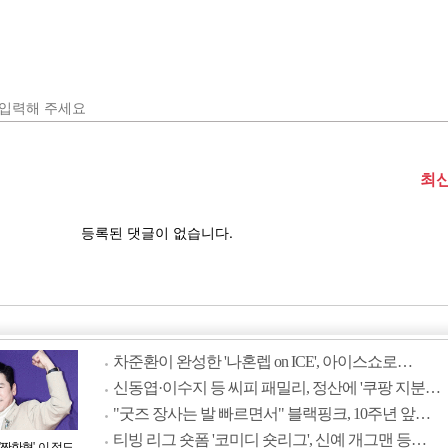
차준환이 완성한 '나혼렙 on ICE', 아이스쇼로…
신동엽·이수지 등 씨피 패밀리, 정산에 '쿠팡 지분…
"굿즈 장사는 발 빠르면서" 블랙핑크, 10주년 앞…
티빙 리그 숏폼 '코미디 숏리그', 신예 개그맨 등…
짠한형', 이 정도