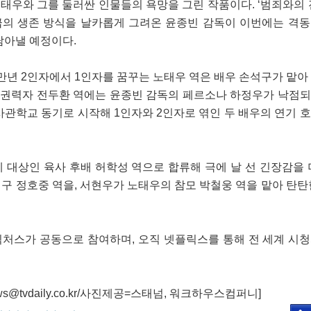
우와 그를 둘러싼 인물들의 욕망을 그린 작품이다. ‘범죄와의 전쟁’
계급의 생존 방식을 날카롭게 그려온 윤종빈 감독이 이번에는 격
담아낼 예정이다.
만년 2인자에서 1인자를 꿈꾸는 노태우 역은 배우 손석구가 맡아
대 권력자 전두환 역에는 윤종빈 감독의 페르소나 하정우가 낙점
사관학교 동기로 시작해 1인자와 2인자로 엮인 두 배우의 연기 
 대상인 육사 후배 허학성 역으로 합류해 극에 날 선 긴장감을 
구 정호중 역을, 서현우가 노태우의 참모 박철웅 역을 맡아 탄탄
처스가 공동으로 참여하며, 오직 넷플릭스를 통해 전 세계 시
@tvdaily.co.kr/사진제공=스태넘, 워크하우스컴퍼니]