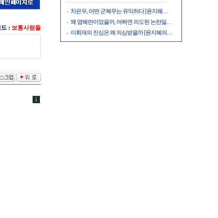
차은우, 어떤 군복무는 유익하다 [윤지혜…
왜 염혜란이었을까, 어쩌면 의도된 논란일…
드 :
보통사람들
이휘재의 진심은 왜 의심받을까 [윤지혜의…