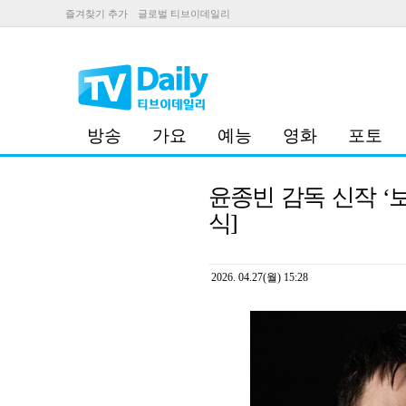
즐겨찾기 추가
글로벌 티브이데일리
방송
가요
예능
영화
포토
윤종빈 감독 신작 ‘
식]
2026. 04.27(월) 15:28