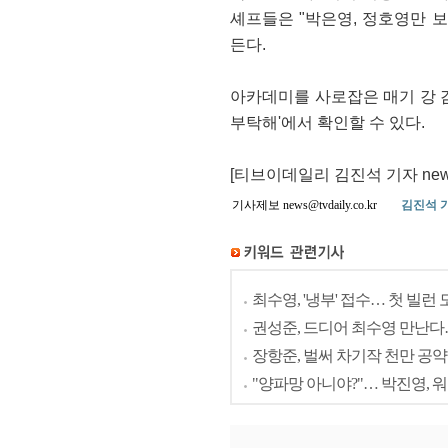
셰프들은 "박은영, 정호영만 
든다.
아카데미를 사로잡은 매기 강 감독
부탁해'에서 확인할 수 있다.
[티브이데일리 김진석 기자 news@t
기사제보 news@tvdaily.co.kr
김진석 
최수영, '냉부' 접수… 첫 빌
권성준, 드디어 최수영 만난다
장항준, 벌써 차기작 천만 공약
"양파망 아니야?"… 박진영, 워