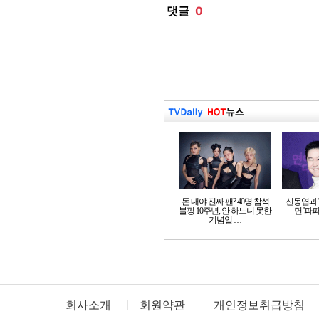
돈 내야 진짜 팬? 40명 참석
신동엽과 '
블핑 10주년, 안 하느니 못한
면 '파파
기념일 …
회사소개
회원약관
개인정보취급방침