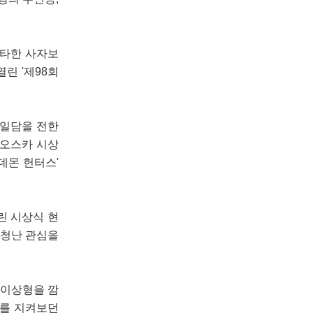
강타한 사자보
열린 '제98회
후일담을 전한
"오스카 시상
데몬 헌터스'
린 시상식 현
엄청난 관심을
 이상형을 깜
이를 지켜보던