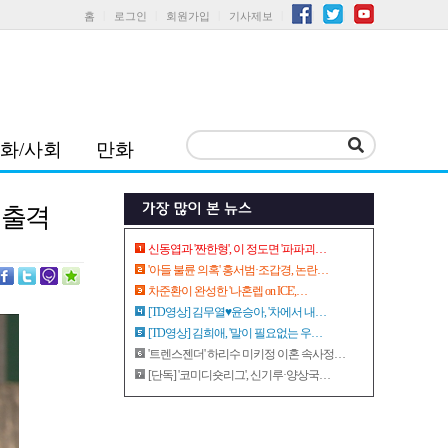
홈
로그인
회원가입
기사제보
화/사회
만화
' 출격
신동엽과 '짠한형', 이 정도면 '파파괴…
'아들 불륜 의혹' 홍서범·조갑경, 논란…
차준환이 완성한 '나혼렙 on ICE',…
[TD영상] 김무열♥윤승아, '차에서 내…
[TD영상] 김희애, '말이 필요없는 우…
'트렌스젠더' 하리수 미키정 이혼 속사정…
[단독] '코미디숏리그', 신기루·양상국…