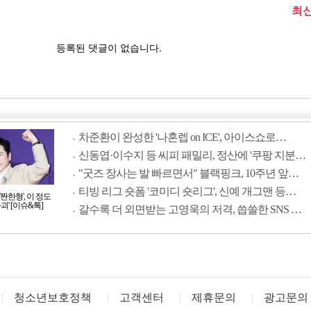
차준환이 완성한 '나혼렙 on ICE', 아이스쇼로…
신동엽·이수지 등 씨피 패밀리, 정산에 '쿠팡 지분…
"굿즈 장사는 발 빠르면서" 블랙핑크, 10주년 앞…
티빙 리그 숏폼 '코미디 숏리그', 신예 개그맨 등…
짠한형', 이 정도
괴' [이슈&톡]
갈수록 더 외면받는 고영욱의 저격, 씁쓸한 SNS …
청소년보호정책
고객센터
제휴문의
광고문의