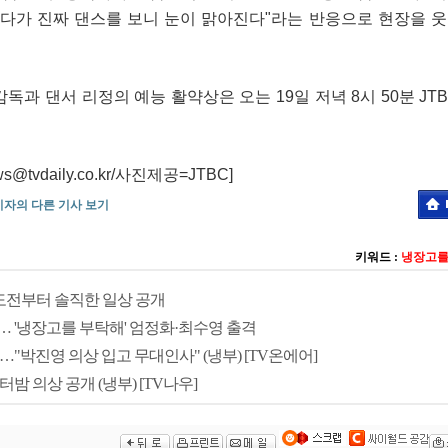
보다가 진짜 댄스를 보니 눈이 맑아진다"라는 반응으로 현장을 
과 댄서 리정의 예능 활약상은 오는 19일 저녁 8시 50분 JTB
vdaily.co.kr/사진제공=JTBC]
기자의 다른 기사 보기
키워드 :
냉장고를
런 도전부터 솔직한 일상 공개
… '냉장고를 부탁해' 엄정화·최수영 출격
…"박진영 의상 입고 무대인사" (냉부) [TV온에어]
터밤 의상 공개 (냉부) [TV나우]