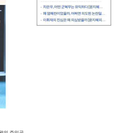
차은우, 어떤 군복무는 유익하다 [윤지혜…
왜 염혜란이었을까, 어쩌면 의도된 논란일…
이휘재의 진심은 왜 의심받을까 [윤지혜의…
왕의 주인공,