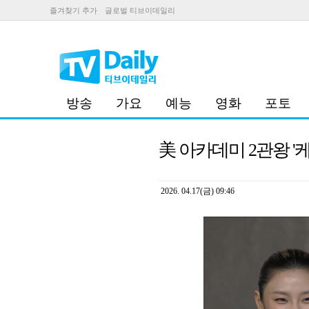
즐겨찾기 추가
글로벌 티브이데일리
방송
가요
예능
영화
포토
美 아카데미 2관왕 '케
2026. 04.17(금) 09:46