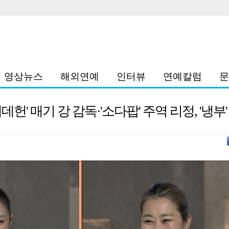
영상뉴스
해외연예
인터뷰
연예칼럼
문
데헌' 매기 강 감독·'소다팝' 주역 리정, '냉부