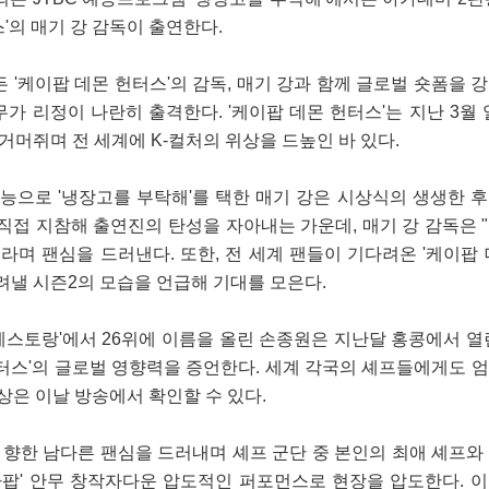
'의 매기 강 감독이 출연한다.
 '케이팝 데몬 헌터스'의 감독, 매기 강과 함께 글로벌 숏폼을 
 안무가 리정이 나란히 출격한다. '케이팝 데몬 헌터스'는 지난 3월 
거머쥐며 전 세계에 K-컬처의 위상을 드높인 바 있다.
예능으로 '냉장고를 부탁해'를 택한 매기 강은 시상식의 생생한 
직접 지참해 출연진의 탄성을 자아내는 가운데, 매기 강 감독은 
라며 팬심을 드러낸다. 또한, 전 세계 팬들이 기다려온 '케이팝 
려낼 시즌2의 모습을 언급해 기대를 모은다.
트 레스토랑'에서 26위에 이름을 올린 손종원은 지난달 홍콩에서 열
헌터스'의 글로벌 영향력을 증언한다. 세계 각국의 셰프들에게도 
위상은 이날 방송에서 확인할 수 있다.
를 향한 남다른 팬심을 드러내며 셰프 군단 중 본인의 최애 셰프와
소다팝' 안무 창작자다운 압도적인 퍼포먼스로 현장을 압도한다. 