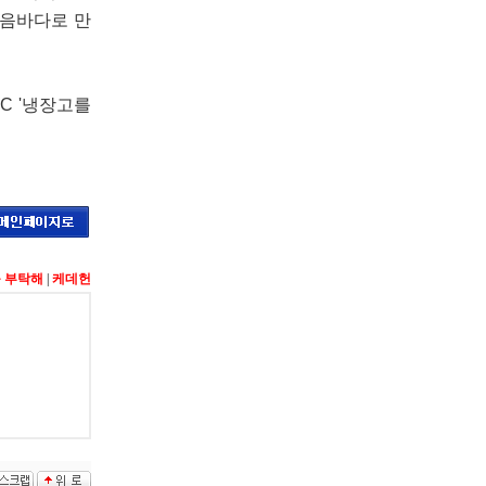
웃음바다로 만
C '냉장고를
 부탁해
|
케데헌