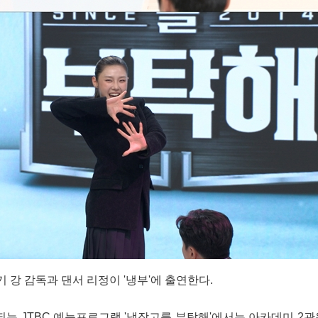
 강 감독과 댄서 리정이 '냉부'에 출연한다.
송되는 JTBC 예능프로그램 '냉장고를 부탁해'에서는 아카데미 2관