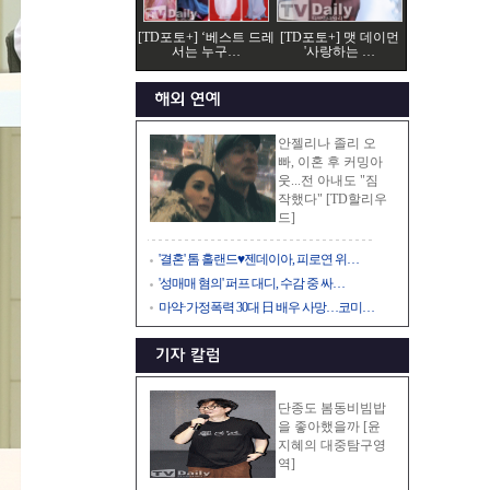
[TD포토+] ‘베스트 드레
[TD포토+] 맷 데이먼
서는 누구…
'사랑하는 …
안젤리나 졸리 오
빠, 이혼 후 커밍아
웃...전 아내도 "짐
작했다" [TD할리우
드]
'결혼' 톰 홀랜드♥젠데이아, 피로연 위…
'성매매 혐의' 퍼프 대디, 수감 중 싸…
마약·가정폭력 30대 日 배우 사망…코미…
단종도 봄동비빔밥
을 좋아했을까 [윤
지혜의 대중탐구영
역]