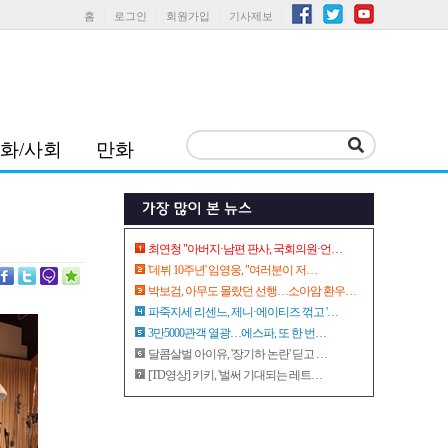
홈
로그인
회원가입
기사제보
화/사회
만화
최연청 "아버지·남편 판사, 국회의원·언…
'데뷔 10주년' 임영웅, "여러분이 저…
박보검, 아무도 몰랐던 선행…소아암 환우…
파죽지세 리센느, 제니·에이티즈 꺾고 '…
3만5000관객 열광…에스파, 또 한 번…
달콤살벌 아이유, '장기하 논란' 딛고 …
[TD영상] 키키, '벌써 기대되는 레트…