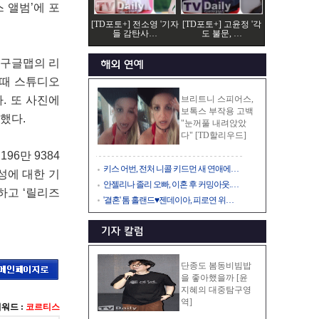
 앨범’에 포
[TD포토+] 전소영 '기자
[TD포토+] 고윤정 '각
들 감탄사…
도 불문, …
 구글맵의 리
 때 스튜디오
. 또 사진에
브리트니 스피어스,
보톡스 부작용 고백
했다.
"눈꺼풀 내려앉았
다" [TD할리우드]
96만 9384
키스 어번, 전처 니콜 키드먼 새 연애에…
달성에 대한 기
안젤리나 졸리 오빠, 이혼 후 커밍아웃.…
하고 ‘릴리즈
'결혼' 톰 홀랜드♥젠데이아, 피로연 위…
단종도 봄동비빔밥
을 좋아했을까 [윤
지혜의 대중탐구영
역]
워드 :
코르티스