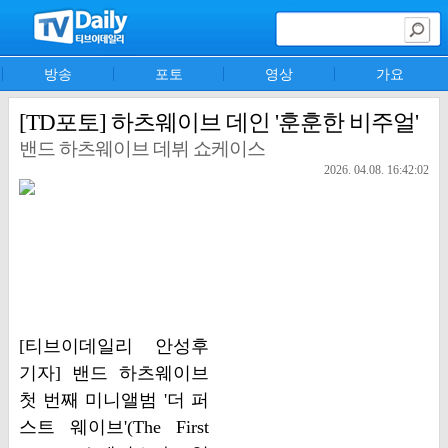
방송
포토
영상
가요
[TD포토] 하츠웨이브 데인 '훈훈한 비주얼'
밴드 하츠웨이브 데뷔 쇼케이스
2026. 04.08. 16:42:02
[티브이데일리 안성후
기자] 밴드 하츠웨이브
첫 번째 미니앨범 '더 퍼
스트 웨이브'(The First