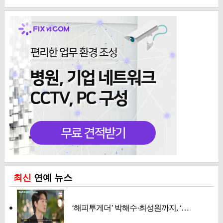
최신
연예 뉴스
‘해피투게더’ 박해수·최성원까지, ‘…