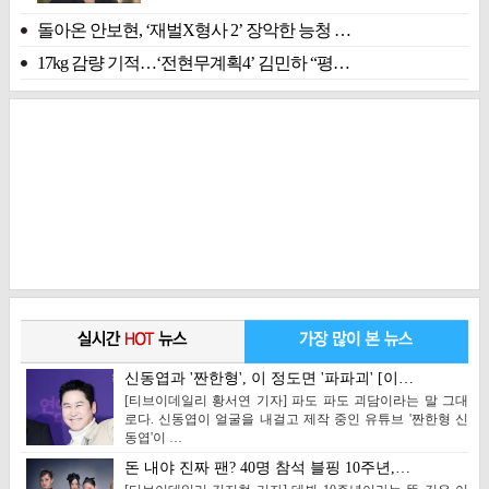
돌아온 안보현, ‘재벌X형사 2’ 장악한 능청 …
17kg 감량 기적…‘전현무계획4’ 김민하 “평…
신동엽과 '짠한형', 이 정도면 '파파괴' [이…
[티브이데일리 황서연 기자] 파도 파도 괴담이라는 말 그대
로다. 신동엽이 얼굴을 내걸고 제작 중인 유튜브 '짠한형 신
동엽'이 …
돈 내야 진짜 팬? 40명 참석 블핑 10주년,…