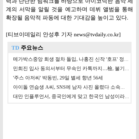
력과 단단한 팀워크를 바탕으로 아이코닉한 음악 세
계의 서막을 알릴 것을 예고하며 데뷔 앨범을 통해
확장될 음악적 파동에 대한 기대감을 높이고 있다.
[티브이데일리 안성후 기자 news@tvdaily.co.kr]
TD
주요뉴스
메가박스중앙 회생 절차 돌입, 나홍진 신작 '호프' 정상 개봉에 쏠린 시선 [상반기 결산 기획]
민희진 입사 동의서부터 무속인 카톡까지…檢, 불기소 처분 근거들 [이슈&톡]
'주스 아저씨' 박동빈, 29일 별세 향년 56세
아이돌 연습생 A씨, SNS에 남자 사진 올렸다 소속사 퇴출
대만 인플루언서, 중국인에게 맞고 한국인 남성이라 진술 '후폭풍'