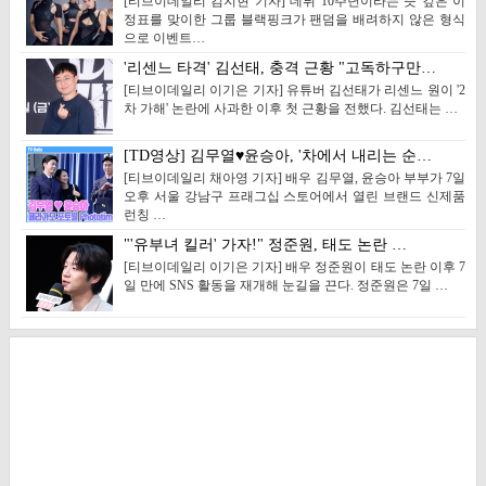
[티브이데일리 김지현 기자] 데뷔 10주년이라는 뜻 깊은 이
정표를 맞이한 그룹 블랙핑크가 팬덤을 배려하지 않은 형식
으로 이벤트…
'리센느 타격' 김선태, 충격 근황 "고독하구만…
[티브이데일리 이기은 기자] 유튜버 김선태가 리센느 원이 '2
차 가해' 논란에 사과한 이후 첫 근황을 전했다. 김선태는 …
[TD영상] 김무열♥윤승아, '차에서 내리는 순…
[티브이데일리 채아영 기자] 배우 김무열, 윤승아 부부가 7일
오후 서울 강남구 프래그십 스토어에서 열린 브랜드 신제품
런칭 …
"'유부녀 킬러' 가자!" 정준원, 태도 논란 …
[티브이데일리 이기은 기자] 배우 정준원이 태도 논란 이후 7
일 만에 SNS 활동을 재개해 눈길을 끈다. 정준원은 7일 …