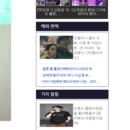
[TD포토+] 고윤정 '각
[신국장의 현장+] 거제
도 불문, …
파이리 원이…
안젤리나 졸리 오
빠, 이혼 후 커밍아
웃...전 아내도 "짐
작했다" [TD할리우
드]
'결혼' 톰 홀랜드♥젠데이아, 피로연 위…
'성매매 혐의' 퍼프 대디, 수감 중 싸…
마약·가정폭력 30대 日 배우 사망…코미…
단종도 봄동비빔밥
을 좋아했을까 [윤
지혜의 대중탐구영
역]