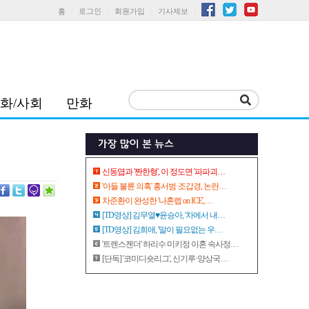
홈
로그인
회원가입
기사제보
화/사회
만화
신동엽과 '짠한형', 이 정도면 '파파괴…
'아들 불륜 의혹' 홍서범·조갑경, 논란…
차준환이 완성한 '나혼렙 on ICE',…
[TD영상] 김무열♥윤승아, '차에서 내…
[TD영상] 김희애, '말이 필요없는 우…
'트렌스젠더' 하리수 미키정 이혼 속사정…
[단독] '코미디숏리그', 신기루·양상국…