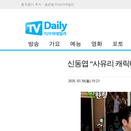
즐겨찾기 추가
글로벌 티브이데일리
방송
가요
예능
영화
포토
신동엽 “사유리 캐릭터
2026. 03.30(월) 19:23