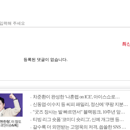
차준환이 완성한 '나혼렙 on ICE', 아이스쇼로…
신동엽·이수지 등 씨피 패밀리, 정산에 '쿠팡 지분…
"굿즈 장사는 발 빠르면서" 블랙핑크, 10주년 앞…
티빙 리그 숏폼 '코미디 숏리그', 신예 개그맨 등…
짠한형', 이 정도
괴' [이슈&톡]
갈수록 더 외면받는 고영욱의 저격, 씁쓸한 SNS …