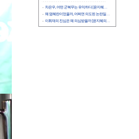
차은우, 어떤 군복무는 유익하다 [윤지혜…
왜 염혜란이었을까, 어쩌면 의도된 논란일…
이휘재의 진심은 왜 의심받을까 [윤지혜의…