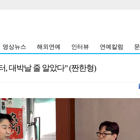
영상뉴스
해외연예
인터뷰
연예칼럼
문
, 대박날 줄 알았다” (짠한형)