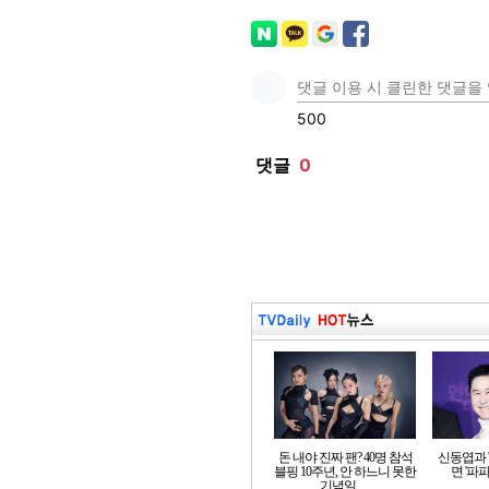
돈 내야 진짜 팬? 40명 참석
신동엽과 '
블핑 10주년, 안 하느니 못한
면 '파파
기념일 …