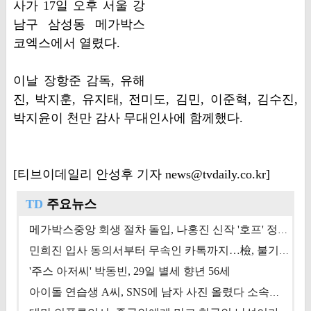
사가 17일 오후 서울 강
남구 삼성동 메가박스
코엑스에서 열렸다.
이날 장항준 감독, 유해
진, 박지훈, 유지태, 전미도, 김민, 이준혁, 김수진,
박지윤이 천만 감사 무대인사에 함께했다.
[티브이데일리 안성후 기자 news@tvdaily.co.kr]
TD
주요뉴스
메가박스중앙 회생 절차 돌입, 나홍진 신작 '호프' 정상 개봉에 쏠린 시선 [상반기 결산 기획]
민희진 입사 동의서부터 무속인 카톡까지…檢, 불기소 처분 근거들 [이슈&톡]
'주스 아저씨' 박동빈, 29일 별세 향년 56세
아이돌 연습생 A씨, SNS에 남자 사진 올렸다 소속사 퇴출