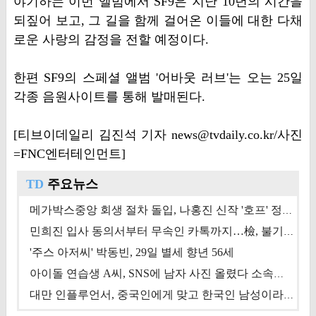
야기하는 이번 앨범에서 SF9은 지난 10년의 시간을
되짚어 보고, 그 길을 함께 걸어온 이들에 대한 다채
로운 사랑의 감정을 전할 예정이다.
한편 SF9의 스페셜 앨범 '어바웃 러브'는 오는 25일
각종 음원사이트를 통해 발매된다.
[티브이데일리 김진석 기자 news@tvdaily.co.kr/사진
=FNC엔터테인먼트]
TD
주요뉴스
메가박스중앙 회생 절차 돌입, 나홍진 신작 '호프' 정상 개봉에 쏠린 시선 [상반기 결산 기획]
민희진 입사 동의서부터 무속인 카톡까지…檢, 불기소 처분 근거들 [이슈&톡]
'주스 아저씨' 박동빈, 29일 별세 향년 56세
아이돌 연습생 A씨, SNS에 남자 사진 올렸다 소속사 퇴출
대만 인플루언서, 중국인에게 맞고 한국인 남성이라 진술 '후폭풍'