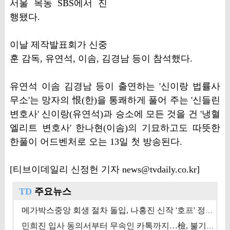
서울 목동 SBS에서 진
행됐다.
이날 제작발표회가 신중
훈 감독, 유연석, 이솜, 김경남 등이 참석했다.
유연석 이솜 김경남 등이 출연하는 '신이랑 법률사
무소'는 망자의 恨(한)을 통쾌하게 풀어 주는 '신들린
변호사' 신이랑(유연석)과 승소에 모든 것을 건 '냉혈
엘리트 변호사' 한나현(이솜)의 기묘하고도 따뜻한
한풀이 어드벤처로 오는 13일 첫 방송된다.
[티브이데일리 신정헌 기자 news@tvdaily.co.kr]
TD
주요뉴스
메가박스중앙 회생 절차 돌입, 나홍진 신작 '호프' 정상 개봉에 쏠린 시선 [상반기 결산 기획]
민희진 입사 동의서부터 무속인 카톡까지…檢, 불기소 처분 근거들 [이슈&톡]