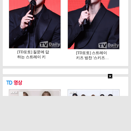
[TD포토] 질문에 답
[TD포토] 스트레이
하는 스트레이 키
키즈 방찬 '스키즈…
즈…
[TD영상] 김혜준, '정
[TD영상] 리센느, 점
지안... 아니…
점 더 예뻐지는 …