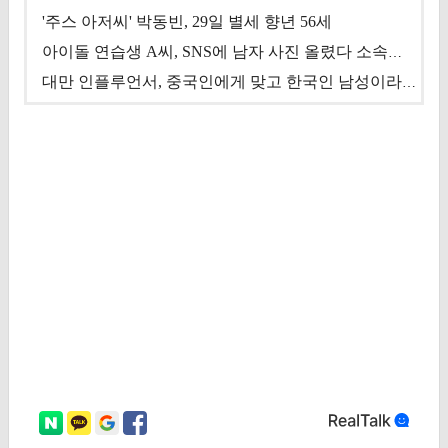
'주스 아저씨' 박동빈, 29일 별세 향년 56세
아이돌 연습생 A씨, SNS에 남자 사진 올렸다 소속사 퇴출
대만 인플루언서, 중국인에게 맞고 한국인 남성이라 진술 '후폭풍'