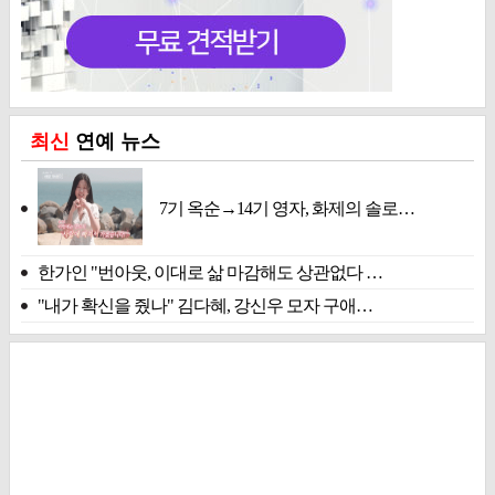
최신
연예 뉴스
7기 옥순→14기 영자, 화제의 솔로…
한가인 "번아웃, 이대로 삶 마감해도 상관없다 …
"내가 확신을 줬나" 김다혜, 강신우 모자 구애…