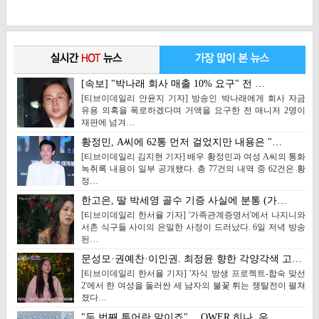
[속보] "박나래 회사 매출 10% 요구" 전 …
[티브이데일리 안윤지 기자] 방송인 박나래에게 회사 자금
유용 의혹을 폭로하겠다며 거액을 요구한 전 매니저 2명이
재판에 넘겨…
황정민, A씨에 62통 먼저 걸었지만 내용은 "…
[티브이데일리 김지현 기자] 배우 황정민과 여성 A씨의 통화
녹취록 내용이 일부 공개됐다. 총 77건의 내역 중 62건은 황
정…
한고은, 딸 박세영 골수 기증 사실에 분통 (가…
[티브이데일리 한서율 기자] '가족관계증명서'에서 나지니와
서촌 식구들 사이의 은밀한 사정이 드러났다. 6일 저녁 방송
된…
문성모·권예찬·이인권. 최정윤 향한 각양각색 고…
[티브이데일리 한서율 기자] '자식 방생 프로젝트-합숙 맞선
2'에서 한 여성을 둘러싼 세 남자의 불꽃 튀는 쟁탈전이 펼쳐
졌다…
"두 번째 투어란 말이죠"… QWER 히나, 우…