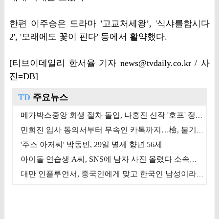
한편 이주승은 드라마 '고교처세왕’, '식샤를합시다
2', '모래에도 꽃이 핀다' 등에서 활약했다.
[티브이데일리 한서율 기자 news@tvdaily.co.kr / 사
진=DB]
TD
주요뉴스
메가박스중앙 회생 절차 돌입, 나홍진 신작 '호프' 정상 개봉에 쏠린 시선 [상반기 결산 기획]
민희진 입사 동의서부터 무속인 카톡까지…檢, 불기소 처분 근거들 [이슈&톡]
'주스 아저씨' 박동빈, 29일 별세 향년 56세
아이돌 연습생 A씨, SNS에 남자 사진 올렸다 소속사 퇴출
대만 인플루언서, 중국인에게 맞고 한국인 남성이라 진술 '후폭풍'