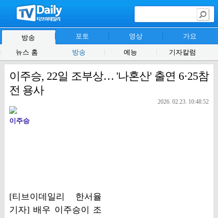
포토
영상
가요
방송
뉴스 홈
방송
예능
기자칼럼
이주승, 22일 조부상… '나혼산' 출연 6·25참
전 용사
2026. 02.23. 10:48:52
이주승
[티브이데일리 한서율
기자] 배우 이주승이 조