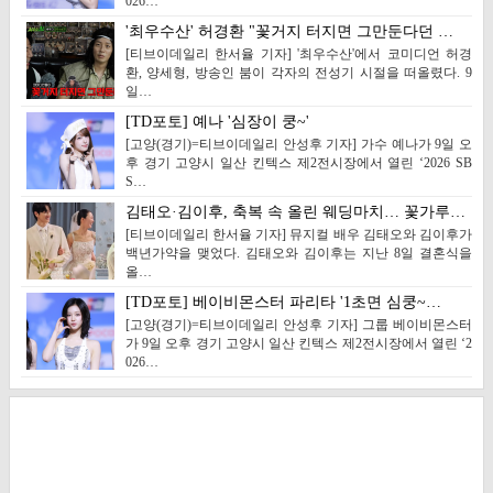
026…
'최우수산' 허경환 "꽃거지 터지면 그만둔다던 …
[티브이데일리 한서율 기자] '최우수산'에서 코미디언 허경
환, 양세형, 방송인 붐이 각자의 전성기 시절을 떠올렸다. 9
일…
[TD포토] 예나 '심장이 쿵~'
[고양(경기)=티브이데일리 안성후 기자] 가수 예나가 9일 오
후 경기 고양시 일산 킨텍스 제2전시장에서 열린 ‘2026 SB
S…
김태오·김이후, 축복 속 올린 웨딩마치… 꽃가루…
[티브이데일리 한서율 기자] 뮤지컬 배우 김태오와 김이후가
백년가약을 맺었다. 김태오와 김이후는 지난 8일 결혼식을
올…
[TD포토] 베이비몬스터 파리타 '1초면 심쿵~…
[고양(경기)=티브이데일리 안성후 기자] 그룹 베이비몬스터
가 9일 오후 경기 고양시 일산 킨텍스 제2전시장에서 열린 ‘2
026…