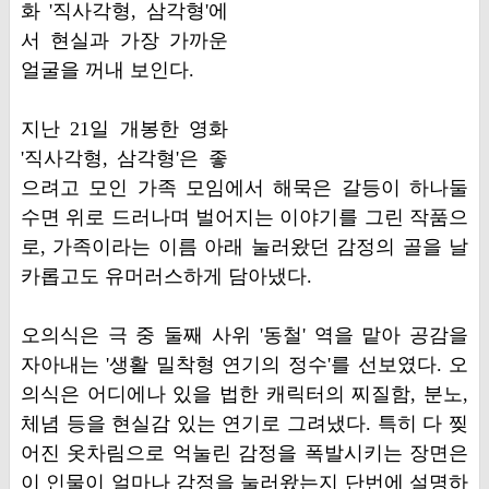
화 '직사각형, 삼각형'에
서 현실과 가장 가까운
얼굴을 꺼내 보인다.
지난 21일 개봉한 영화
'직사각형, 삼각형'은 좋
으려고 모인 가족 모임에서 해묵은 갈등이 하나둘
수면 위로 드러나며 벌어지는 이야기를 그린 작품으
로, 가족이라는 이름 아래 눌러왔던 감정의 골을 날
카롭고도 유머러스하게 담아냈다.
오의식은 극 중 둘째 사위 '동철' 역을 맡아 공감을
자아내는 '생활 밀착형 연기의 정수'를 선보였다. 오
의식은 어디에나 있을 법한 캐릭터의 찌질함, 분노,
체념 등을 현실감 있는 연기로 그려냈다. 특히 다 찢
어진 옷차림으로 억눌린 감정을 폭발시키는 장면은
이 인물이 얼마나 감정을 눌러왔는지 단번에 설명하