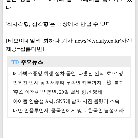
다.
'직사각형, 삼각형'은 극장에서 만날 수 있다.
[티브이데일리 최하나 기자 news@tvdaily.co.kr/사진
제공=필름다빈]
TD
주요뉴스
메가박스중앙 회생 절차 돌입, 나홍진 신작 '호프' 정상 개봉에 쏠린 시선 [상반기 결산 기획]
민희진 입사 동의서부터 무속인 카톡까지…檢, 불기소 처분 근거들 [이슈&톡]
'주스 아저씨' 박동빈, 29일 별세 향년 56세
아이돌 연습생 A씨, SNS에 남자 사진 올렸다 소속사 퇴출
대만 인플루언서, 중국인에게 맞고 한국인 남성이라 진술 '후폭풍'