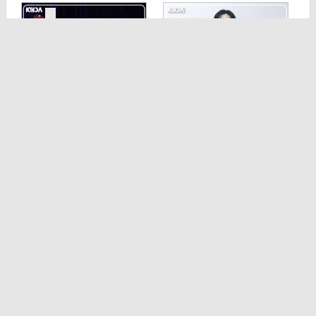
[TD영상] 키키, '벌써
[TD영상] 정해인, '오
기대되는 레트…
늘도 촉촉 눈빛…
기사 목록