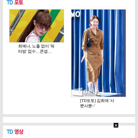
최예나, 노출 없이 '워
터밤' 접수…콘셉…
[TD포토] 김희애 '사
뿐사뿐~'