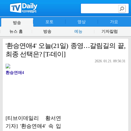
포토
영상
가요
방송
뉴스 홈
방송
예능
기자칼럼
'환승연애4' 오늘(21일) 종영…갈림길의 끝,
최종 선택은? [T-데이]
2026. 01.21. 09:56:31
환승연애4
[티브이데일리 황서연
기자] '환승연애4' 속 입