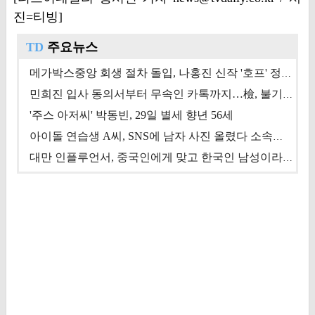
진=티빙]
TD
주요뉴스
메가박스중앙 회생 절차 돌입, 나홍진 신작 '호프' 정상 개봉에 쏠린 시선 [상반기 결산 기획]
민희진 입사 동의서부터 무속인 카톡까지…檢, 불기소 처분 근거들 [이슈&톡]
'주스 아저씨' 박동빈, 29일 별세 향년 56세
아이돌 연습생 A씨, SNS에 남자 사진 올렸다 소속사 퇴출
대만 인플루언서, 중국인에게 맞고 한국인 남성이라 진술 '후폭풍'