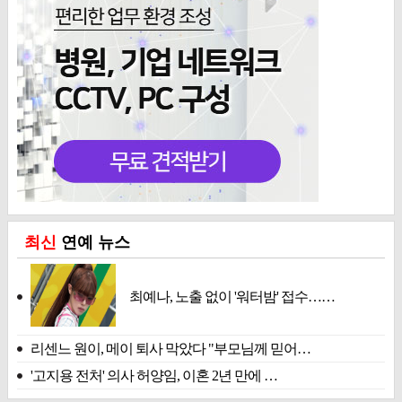
최신
연예 뉴스
최예나, 노출 없이 '워터밤' 접수……
리센느 원이, 메이 퇴사 막았다 "부모님께 믿어…
'고지용 전처' 의사 허양임, 이혼 2년 만에 …