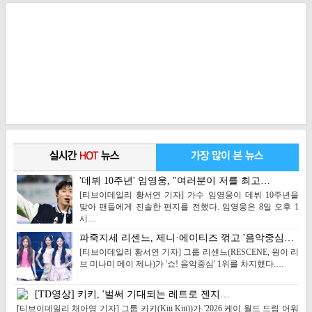
'데뷔 10주년' 임영웅, "여러분이 저를 최고…
[티브이데일리 황서연 기자] 가수 임영웅이 데뷔 10주년을
맞아 팬들에게 진솔한 편지를 전했다. 임영웅은 8일 오후 1
시…
파죽지세 리센느, 제니·에이티즈 꺾고 '음악중심…
[티브이데일리 황서연 기자] 그룹 리센느(RESCENE, 원이 리
브 미나미 메이 제나)가 '쇼! 음악중심' 1위를 차지했다.…
[TD영상] 키키, '벌써 기대되는 레트로 젠지…
[티브이데일리 채아영 기자] 그룹 키키(Kiii Kiii))가 '2026 케이 월드 드림 어워