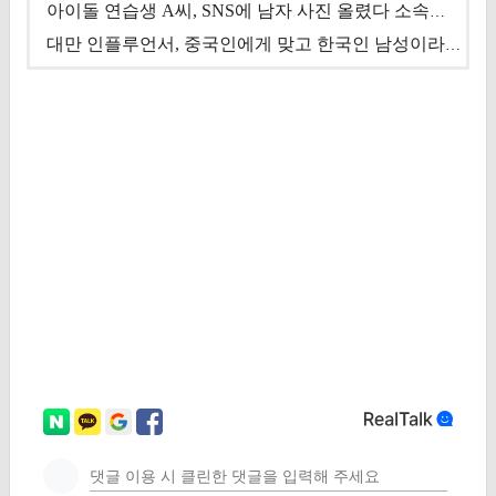
아이돌 연습생 A씨, SNS에 남자 사진 올렸다 소속사 퇴출
대만 인플루언서, 중국인에게 맞고 한국인 남성이라 진술 '후폭풍'