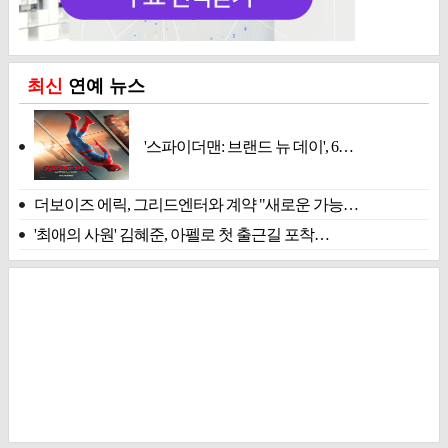
최신
연예 뉴스
'스파이더맨: 브랜드 뉴 데이', 6…
더보이즈 에릭, 그리드엔터와 계약 "새로운 가능…
'최애의 사원' 김혜준, 아펠로 첫 출근길 포착…