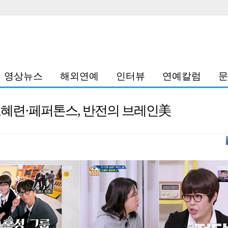
영상뉴스
해외연예
인터뷰
연예칼럼
문
' 조혜련·페퍼톤스, 반전의 브레인美