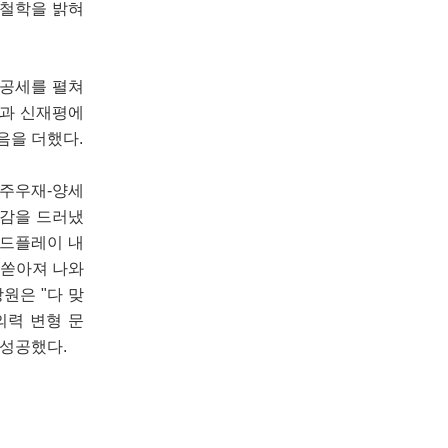
 철학을 밝혀
 공세를 펼쳐
원과 신재평에
음을 더했다.
경-주우재-양세
신감을 드러냈
콜드플레이 내
 쏟아져 나와
원은 "다 맞
의력 변형 문
 성공했다.