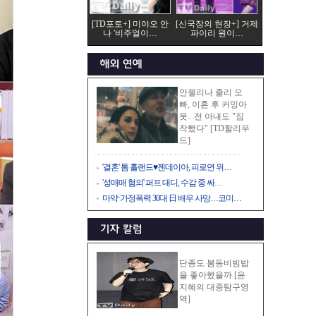
[TD포토+] 미야오 안
[신국장의 현장+] 거제
나 '비주얼이…
파이리 원이…
안젤리나 졸리 오
빠, 이혼 후 커밍아
웃...전 아내도 "짐
작했다" [TD할리우
드]
'결혼' 톰 홀랜드♥젠데이아, 피로연 위…
'성매매 혐의' 퍼프 대디, 수감 중 싸…
마약·가정폭력 30대 日 배우 사망…코미…
단종도 봄동비빔밥
을 좋아했을까 [윤
지혜의 대중탐구영
역]