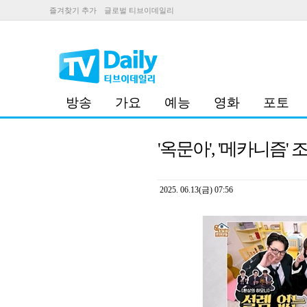
즐겨찾기 추가
글로벌 티브이데일리
방송
가요
예능
영화
포토
'옥문아', '메카니즘
2025. 06.13(금) 07:56