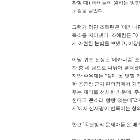
황할 때) 아이들이 원하는 방향
눈길을 끌었다.
그런가 하면 조혜련은 '메카니
폭소를 자아냈다. 조혜련은 "
게 아련한 눈빛을 보냈고, 이장
이날 퀴즈 전쟁은 '메카니즘' 조
찬 총 세 팀으로 나뉘어 펼쳐졌
지만 주우재는 "절대 못 맞힐 
한 공연장 근처 편의점에서 가장 
푸는 재미를 선사한 가운데, 주
힌다고 큰소리 빵빵 쳤는데"라
제'에서 신재평이 번뜩이는 창의
한편 '옥탑방의 문제아들'은 매주