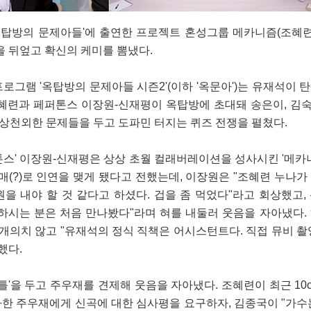
'옥탑방의 문제아들'에 출연한 프로젝트 혼성그룹 메카니즘(조혜
을 뒤엎고 확신의 케미를 뽐냈다.
프로그램 '옥탑방의 문제아들 시즌2'(이하 '옥문아')는 유재석이 
혜련과 페퍼톤스 이장원-신재평이 옥탑방에 초대돼 송은이, 김숙,
기상천외한 문제들을 두고 도파민 터지는 퀴즈 전쟁을 펼쳤다.
스' 이장원-신재평은 상상 초월 컬래버레이션을 성사시킨 '메카니
매(?)로 인연을 맺게 됐다고 전했는데, 이장원은 "조혜련 누나가
원을 내야 할 것 같다고 하셨다. 겁을 좀 먹었다"라고 회상했고,
하시는 분은 처음 만나봤다"라며 혀를 내둘러 웃음을 자아냈다.
 개의치 않고 "유재석의 정식 직책은 어시스턴트다. 직접 뮤비 촬
했다.
틀'을 두고 주우재를 견제해 웃음을 자아냈다. 조혜련이 최근 10
한 주우재에게 신곡에 대한 심사평을 요구하자, 김종국이 "가수