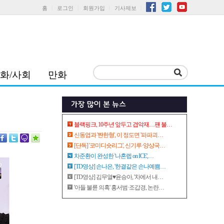
홈
로그인
회원가입
기사제보
화/사회
만화
블랙핑크, 10주년 앞두고 겹악재…팬 불…
신동엽과 '짠한형', 이 정도면 '파파괴…
[단독] '코미디숏리그', 신기루·양상국…
차준환이 완성한 '나혼렙 on ICE',…
[TD영상] 손나은, '한결같은 손나예쁨…
[TD영상] 김무열♥윤승아, '차에서 내…
'아들 불륜 의혹' 홍서범·조갑경, 논란…