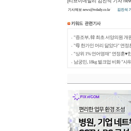
[티브이데일리 김진석 기자 news@
기사제보 news@tvdaily.co.kr
김진석 
"증조부, 韓 최초 서양의원 개원"
"母 한가인 머리 닮았다" 연정훈,
"상위 1% 언어영재" 연정훈♥한가
남궁민, 18kg 벌크업 비화 "샤