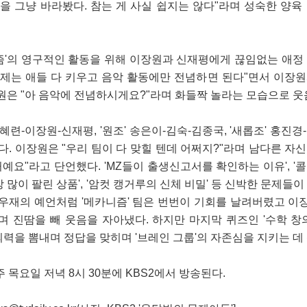
을 그냥 바라봤다. 참는 게 사실 쉽지는 않다"라며 성숙한 양육
즘'의 영구적인 활동을 위해 이장원과 신재평에게 끊임없는 애정
이제는 애들 다 키우고 음악 활동에만 전념하면 된다"면서 이장
원은 "아 음악에 전념하시게요?"라며 화들짝 놀라는 모습으로 웃
혜련-이장원-신재평, '원조' 송은이-김숙-김종국, '새롭조' 홍진
다. 이장원은 "우리 팀이 다 맞힐 텐데 어쩌지?"라며 남다른 자
거예요"라고 단언했다. 'MZ들이 출생신고서를 확인하는 이유', '
많이 팔린 상품', '암컷 캥거루의 신체 비밀' 등 신박한 문제들이
우재의 예언처럼 '메카니즘' 팀은 번번이 기회를 날려버렸고 이장
며 진땀을 빼 웃음을 자아냈다. 하지만 마지막 퀴즈인 '수학 창
력을 뽐내며 정답을 맞히며 '브레인 그룹'의 자존심을 지키는 데
 목요일 저녁 8시 30분에 KBS2에서 방송된다.