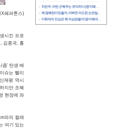
차은우, 어떤 군복무는 유익하다 [윤지혜…
련X페퍼톤스)
왜 염혜란이었을까, 어쩌면 의도된 논란일…
이휘재의 진심은 왜 의심받을까 [윤지혜의…
탄생시킨 프로
 김종국, 홍
즘' 탄생 배
 이슈는 빨리
 신재평 역시
 하지만 조혜
영 현장에 와
cm와의 컬래
는 여기 있는