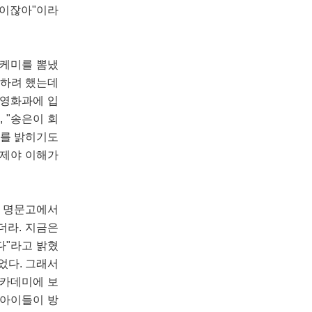
육이잖아"이라
 케미를 뽐냈
원하려 했는데
극영화과에 입
 "송은이 회
화를 밝히기도
이제야 이해가
. 명문고에서
더라. 지금은
다"라고 밝혔
었다. 그래서
아카데미에 보
(아이들이 방