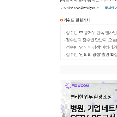
기사제보 news@tvdaily.co.kr
황서연 
정수빈, 中 광저우 단독 팬사
정수빈과 정수빈 만난다, 오늘(
정수빈, '선의의 경쟁' 이혜
정수빈, '선의의 경쟁' 출연 확