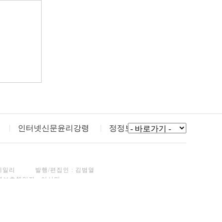
인터넷신문윤리강령
정정보도
데일리
발행/편집인 : 김범열
년보호책임자 : 이선민