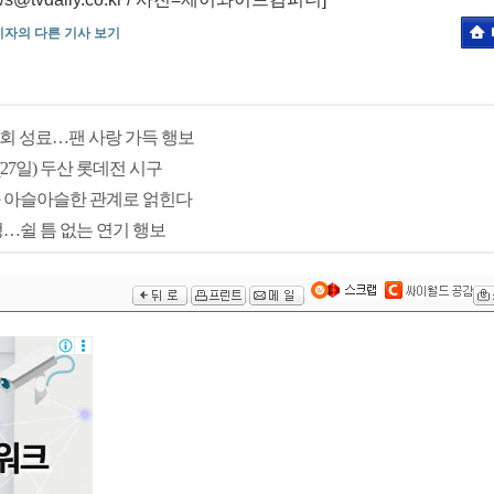
기자의 다른 기사 보기
인회 성료…팬 사랑 가득 행보
27일) 두산 롯데전 시구
리와 아슬아슬한 관계로 얽힌다
정…쉴 틈 없는 연기 행보