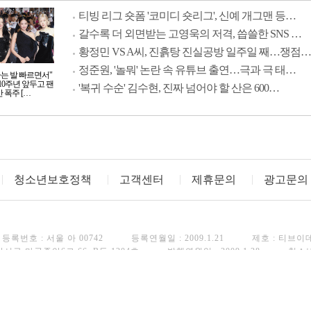
티빙 리그 숏폼 '코미디 숏리그', 신예 개그맨 등…
갈수록 더 외면받는 고영욱의 저격, 씁쓸한 SNS …
황정민 VS A씨, 진흙탕 진실공방 일주일 째…쟁점…
정준원, '놀뭐' 논란 속 유튜브 출연…극과 극 태…
사는 발 빠르면서"
10주년 앞두고 팬
'복귀 수순' 김수현, 진짜 넘어야 할 산은 600…
 폭주 […
청소년보호정책
고객센터
제휴문의
광고문의
등록번호 : 서울 아 00742
등록연월일 : 2009.1.21
제호 : 티브이
강서구 마곡중앙6로 66, B동 1204호
발행연월일 : 2009.1.28
청소
FAX : 02)3443-8248
Copyright(c) TV Daily. All rights reserved.