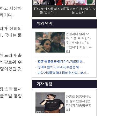
정하고 시상하
[TD포토+] 샤를리즈 테
[TD포토+] 전소영 '기자
론 '압도적…
들 감탄사…
 쾌거다.
라마 '선의의
안젤리나 졸리 오
, 국내는 물
빠, 이혼 후 커밍아
웃...전 아내도 "짐
작했다" [TD할리우
드]
한 드라마 출
'결혼' 톰 홀랜드♥젠데이아, 피로연 위…
정 팔로워 수
'성매매 혐의' 퍼프 대디, 수감 중 싸…
 명이었던 것
마약·가정폭력 30대 日 배우 사망…코미…
징 스타'로서
 글로벌 영향
단종도 봄동비빔밥
을 좋아했을까 [윤
지혜의 대중탐구영
역]