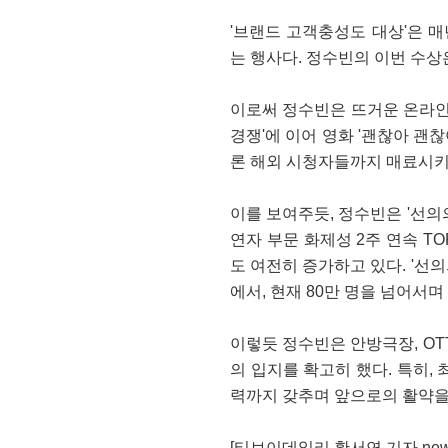
'브랜드 고객충성도 대상'은 
는 행사다. 정수빈의 이번 수상
이로써 정수빈은 뜨거운 온라인 
경쟁'에 이어 영화 '괜찮아 괜
론 해외 시청자들까지 매료시키
이를 보여주듯, 정수빈은 '선의
연자 부문 화제성 2주 연속 TO
도 여전히 증가하고 있다. '선의
에서, 현재 80만 명을 넘어서
이렇듯 정수빈은 안방극장, OT
의 입지를 확고히 했다. 특히,
력까지 갖추며 앞으로의 활약을
[티브이데일리 황서연 기자 news@