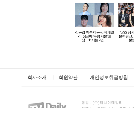
신동엽·이수지 등 씨피 패밀
"굿즈 장
리, 정산에 '쿠팡 지분' 보
블랙핑크, 
상…회사는 2년 …
불만
회사소개
회원약관
개인정보취급방침
명칭 : (주)티브이데일리
발행소 : (07803) 서울특별시 
TEL : 02)3443-8246~7