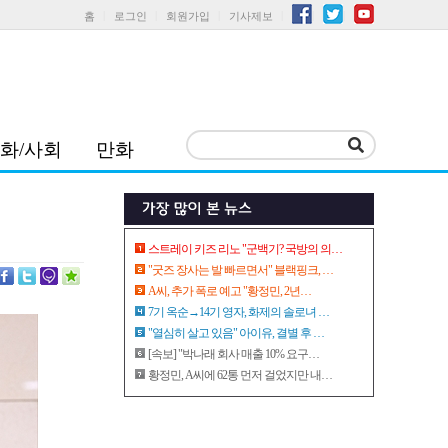
홈
로그인
회원가입
기사제보
화/사회
만화
스트레이 키즈 리노 "군백기? 국방의 의…
"굿즈 장사는 발 빠르면서" 블랙핑크, …
A씨, 추가 폭로 예고 "황정민, 2년…
7기 옥순→14기 영자, 화제의 솔로녀 …
"열심히 살고 있음" 아이유, 결별 후 …
[속보] "박나래 회사 매출 10% 요구…
황정민, A씨에 62통 먼저 걸었지만 내…