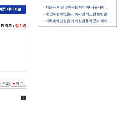
차은우, 어떤 군복무는 유익하다 [윤지혜…
왜 염혜란이었을까, 어쩌면 의도된 논란일…
이휘재의 진심은 왜 의심받을까 [윤지혜의…
키워드 :
정수빈