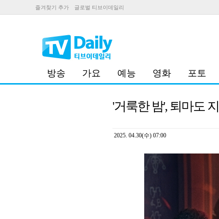
즐겨찾기 추가
글로벌 티브이데일리
방송
가요
예능
영화
포토
'거룩한 밤', 퇴마도
2025. 04.30(수) 07:00