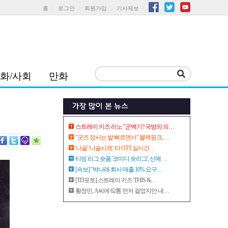
홈
로그인
회원가입
기사제보
화/사회
만화
스트레이 키즈 리노 "군백기? 국방의 의…
"굿즈 장사는 발 빠르면서" 블랙핑크, …
'나솔'·'나솔사계', 타 OTT 실시간…
티빙 리그 숏폼 '코미디 숏리그', 신예…
[속보] "박나래 회사 매출 10% 요구…
[TD포토] 스트레이 키즈 'THIS &…
황정민, A씨에 62통 먼저 걸었지만 내…