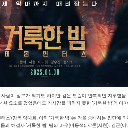
한 사람이 장르가 되기도 하지만 같은 모습이 반복되면 지루함을
선한 요소를 얹었음에도 기시감을 피하지 못한 '거룩한 밤'의 이야
 헌터스'(감독 임대희, 이하 '거룩한 밤')는 악을 숭배하는 집단에 
둠의 해결사 '거룩한 밤' 팀의 바우(마동석), 샤론(서현), 김군(