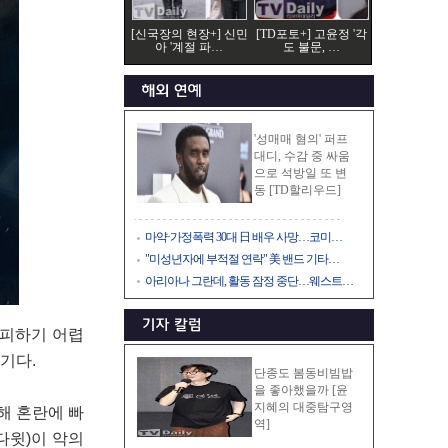
[신국장의 현장+] 신민
[TD포토+] 고윤정 '각
아 '계절 파…
도 불문, …
'성매매 혐의' 퍼프
대디, 수감 중 싸움
으로 석방일 또 변
동 [TD할리우드]
마약·가정폭력 30대 日 배우 사망…코미…
"미성년자에 부적절 연락" 美 밴드 기타…
아리아나 그란데, 활동 잠정 중단…웨스트…
 피하기 어렵
기다.
단종도 봄동비빔밥
을 좋아했을까 [윤
지혜의 대중탐구영
의해 혼란에 빠
역]
이다윗)이 악의