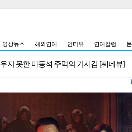
영상뉴스
해외연예
인터뷰
연예칼럼
문
 지우지 못한 마동석 주먹의 기시감 [씨네뷰]