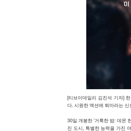
[티브이데일리 김진석 기자] 
다. 시원한 액션에 퇴마라는 신
30일 개봉한 '거룩한 밤: 데몬
진 도시, 특별한 능력을 가진 어