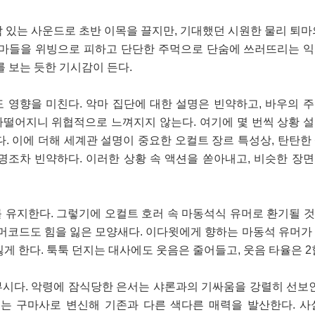
격감 있는 사운드로 초반 이목을 끌지만, 기대했던 시원한 물리 퇴마
악마들을 위빙으로 피하고 단단한 주먹으로 단숨에 쓰러뜨리는 
를 보는 듯한 기시감이 든다.
 영향을 미친다. 악마 집단에 대한 설명은 빈약하고, 바우의 
떨어지니 위협적으로 느껴지지 않는다. 여기에 몇 번씩 상황 
. 이에 더해 세계관 설명이 중요한 오컬트 장르 특성상, 탄탄한
명조차 빈약하다. 이러한 상황 속 액션을 쏟아내고, 비슷한 장
 유지한다. 그렇기에 오컬트 호러 속 마동석식 유머로 환기될 
유머코드도 힘을 잃은 모양새다. 이다윗에게 향하는 마동석 유머가
게 한다. 툭툭 던지는 대사에도 웃음은 줄어들고, 웃음 타율은 2
시다. 악령에 잠식당한 은서는 샤론과의 기싸움을 강렬히 선보인
는 구마사로 변신해 기존과 다른 색다른 매력을 발산한다. 사