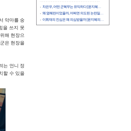
차은우, 어떤 군복무는 유익하다 [윤지혜…
왜 염혜란이었을까, 어쩌면 의도된 논란일…
이휘재의 진심은 왜 의심받을까 [윤지혜의…
서 악마를 숭
힘을 쓰지 못
 위해 현장으
김군은 현장을
려는 언니 정
치할 수 있을