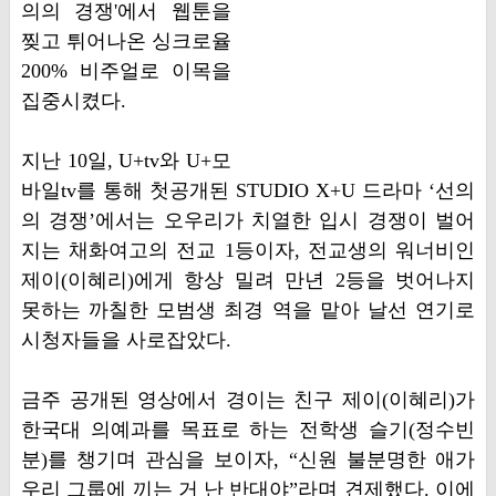
의의 경쟁'에서 웹툰을
찢고 튀어나온 싱크로율
200% 비주얼로 이목을
집중시켰다.
지난 10일, U+tv와 U+모
바일tv를 통해 첫공개된 STUDIO X+U 드라마 ‘선의
의 경쟁’에서는 오우리가 치열한 입시 경쟁이 벌어
지는 채화여고의 전교 1등이자, 전교생의 워너비인
제이(이혜리)에게 항상 밀려 만년 2등을 벗어나지
못하는 까칠한 모범생 최경 역을 맡아 날선 연기로
시청자들을 사로잡았다.
금주 공개된 영상에서 경이는 친구 제이(이혜리)가
한국대 의예과를 목표로 하는 전학생 슬기(정수빈
분)를 챙기며 관심을 보이자, “신원 불분명한 애가
우리 그룹에 끼는 거 난 반대야”라며 견제했다. 이에