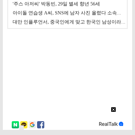
'주스 아저씨' 박동빈, 29일 별세 향년 56세
아이돌 연습생 A씨, SNS에 남자 사진 올렸다 소속사 퇴출
대만 인플루언서, 중국인에게 맞고 한국인 남성이라 진술 '후폭풍'