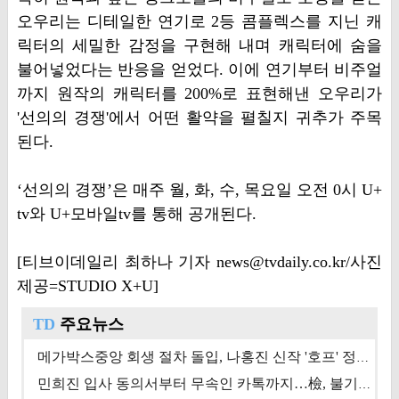
오우리는 디테일한 연기로 2등 콤플렉스를 지닌 캐
릭터의 세밀한 감정을 구현해 내며 캐릭터에 숨을
불어넣었다는 반응을 얻었다. 이에 연기부터 비주얼
까지 원작의 캐릭터를 200%로 표현해낸 오우리가
'선의의 경쟁'에서 어떤 활약을 펼칠지 귀추가 주목
된다.
‘선의의 경쟁’은 매주 월, 화, 수, 목요일 오전 0시 U+
tv와 U+모바일tv를 통해 공개된다.
[티브이데일리 최하나 기자 news@tvdaily.co.kr/사진
제공=STUDIO X+U]
TD
주요뉴스
메가박스중앙 회생 절차 돌입, 나홍진 신작 '호프' 정상 개봉에 쏠린 시선 [상반기 결산 기획]
민희진 입사 동의서부터 무속인 카톡까지…檢, 불기소 처분 근거들 [이슈&톡]