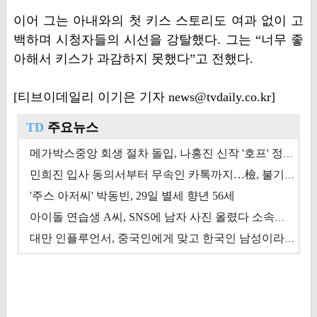
이어 그는 아내와의 첫 키스 스토리도 여과 없이 고
백하며 시청자들의 시선을 강탈했다. 그는 “너무 좋
아해서 키스가 과감하지 못했다”고 전했다.
[티브이데일리 이기은 기자 news@tvdaily.co.kr]
TD
주요뉴스
메가박스중앙 회생 절차 돌입, 나홍진 신작 '호프' 정상 개봉에 쏠린 시선 [상반기 결산 기획]
민희진 입사 동의서부터 무속인 카톡까지…檢, 불기소 처분 근거들 [이슈&톡]
'주스 아저씨' 박동빈, 29일 별세 향년 56세
아이돌 연습생 A씨, SNS에 남자 사진 올렸다 소속사 퇴출
대만 인플루언서, 중국인에게 맞고 한국인 남성이라 진술 '후폭풍'