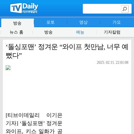
포토
영상
가요
방송
뉴스 홈
방송
예능
기자칼럼
‘돌싱포맨’ 정겨운 “와이프 첫만남, 너무 예
뻤다”
2025. 02.11. 22:01:08
[티브이데일리 이기은
기자] ‘돌싱포맨’ 정겨운
와이프, 키스 일화가 공