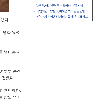
차은우, 어떤 군복무는 유익하다 [윤지혜…
왜 염혜란이었을까, 어쩌면 의도된 논란일…
이휘재의 진심은 왜 의심받을까 [윤지혜의…
전했다.
는 영화 '하이
를 벌이는 사
신혼부부 승객
 전했다.
고 조언했다.
는 밥도 먹지