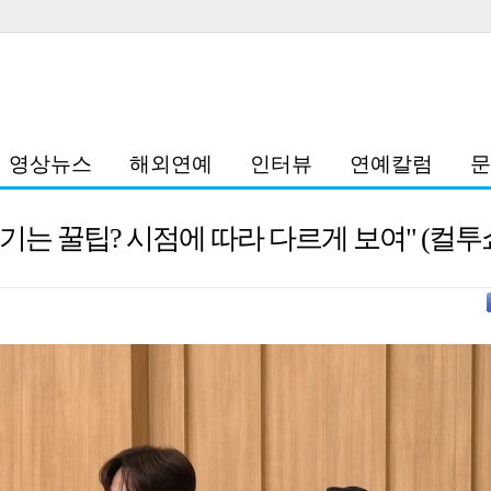
영상뉴스
해외연예
인터뷰
연예칼럼
문
즐기는 꿀팁? 시점에 따라 다르게 보여" (컬투