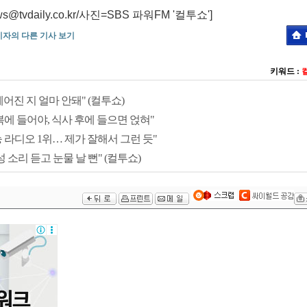
vdaily.co.kr/사진=SBS 파워FM '컬투쇼']
기자의 다른 기사 보기
키워드 :
어진 지 얼마 안돼" (컬투쇼)
복에 들어야, 식사 후에 들으면 얹혀"
능 라디오 1위… 제가 잘해서 그런 듯"
 소리 듣고 눈물 날 뻔" (컬투쇼)