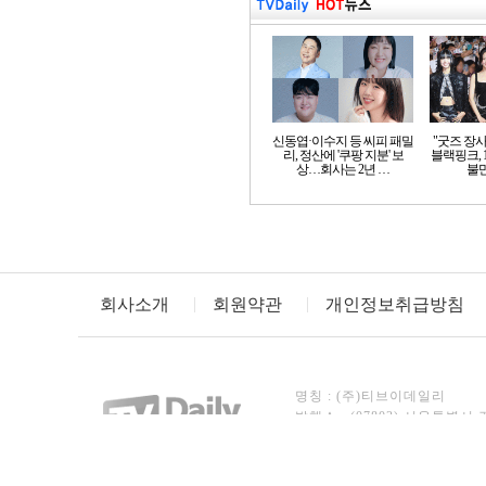
신동엽·이수지 등 씨피 패밀
"굿즈 장
리, 정산에 '쿠팡 지분' 보
블랙핑크, 
상…회사는 2년 …
불만
회사소개
회원약관
개인정보취급방침
명칭 : (주)티브이데일리
발행소 : (07803) 서울특별시 
TEL : 02)3443-8246~7