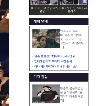
[TD포토+] 고윤정 '각도
[TD포토+] '만 50세' 샤
불문, …
를리즈…
안젤리나 졸리 오
빠, 이혼 후 커밍아
웃...전 아내도 "짐
작했다" [TD할리우
드]
'결혼' 톰 홀랜드♥젠데이아, 피로연 위…
'성매매 혐의' 퍼프 대디, 수감 중 싸…
마약·가정폭력 30대 日 배우 사망…코미…
단종도 봄동비빔밥
을 좋아했을까 [윤
지혜의 대중탐구영
역]