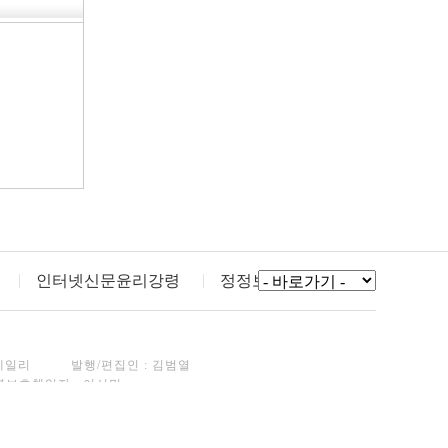
인터넷신문윤리강령
정정보도
데일리
발행/편집인 : 김범열
년보호책임자 : 이선민