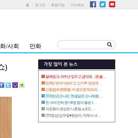
홈
로그인
회원가입
기사제보
화/사회
만화
쇼)
블랙핑크, 10주년 앞두고 겹악재…팬 불…
[단독] '코미디숏리그', 신기루·양상국…
신동엽과 '짠한형', 이 정도면 '파파괴…
[TD영상] 손나은, '한결같은 손나예쁨…
돈 내야 진짜 팬? 40명 참석 블핑 1…
차준환이 완성한 '나혼렙 on ICE',…
[TD영상] 김무열♥윤승아, '차에서 내…