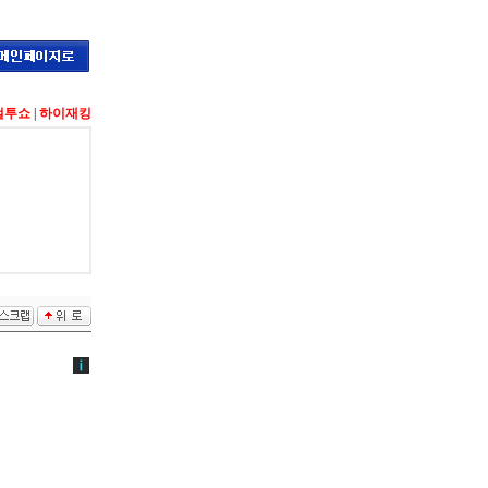
컬투쇼
|
하이재킹