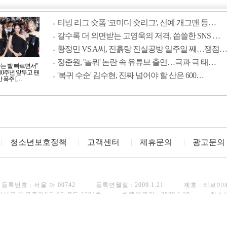
티빙 리그 숏폼 '코미디 숏리그', 신예 개그맨 등…
갈수록 더 외면받는 고영욱의 저격, 씁쓸한 SNS …
황정민 VS A씨, 진흙탕 진실공방 일주일 째…쟁점…
정준원, '놀뭐' 논란 속 유튜브 출연…극과 극 태…
사는 발 빠르면서"
10주년 앞두고 팬
'복귀 수순' 김수현, 진짜 넘어야 할 산은 600…
 폭주 […
청소년보호정책
고객센터
제휴문의
광고문의
등록번호 : 서울 아 00742
등록연월일 : 2009.1.21
제호 : 티브이
강서구 마곡중앙6로 66, B동 1204호
발행연월일 : 2009.1.28
청소
FAX : 02)3443-8248
Copyright(c) TV Daily. All rights reserved.