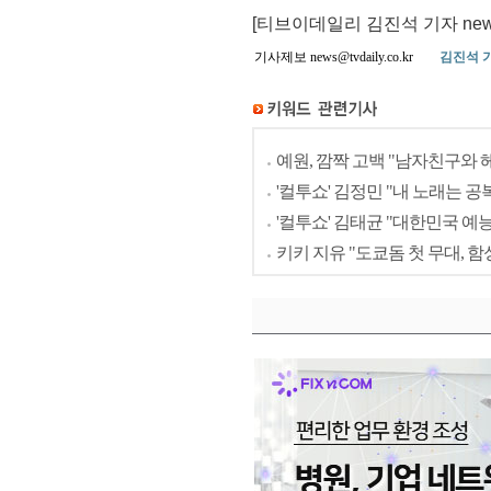
[티브이데일리 김진석 기자 news@t
기사제보 news@tvdaily.co.kr
김진석 
예원, 깜짝 고백 "남자친구와 헤
'컬투쇼' 김정민 "내 노래는 공
'컬투쇼' 김태균 "대한민국 예
키키 지유 "도쿄돔 첫 무대, 함성