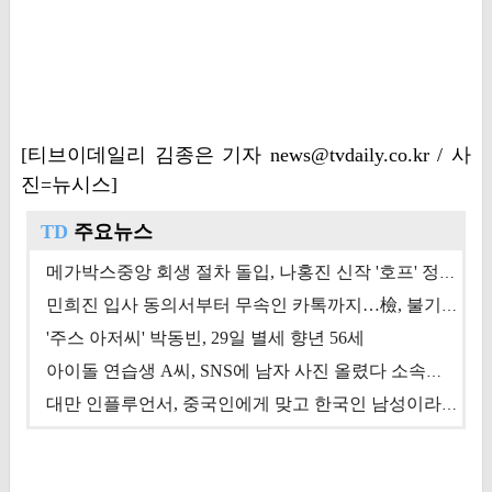
[티브이데일리 김종은 기자 news@tvdaily.co.kr / 사
진=뉴시스]
TD
주요뉴스
메가박스중앙 회생 절차 돌입, 나홍진 신작 '호프' 정상 개봉에 쏠린 시선 [상반기 결산 기획]
민희진 입사 동의서부터 무속인 카톡까지…檢, 불기소 처분 근거들 [이슈&톡]
'주스 아저씨' 박동빈, 29일 별세 향년 56세
아이돌 연습생 A씨, SNS에 남자 사진 올렸다 소속사 퇴출
대만 인플루언서, 중국인에게 맞고 한국인 남성이라 진술 '후폭풍'