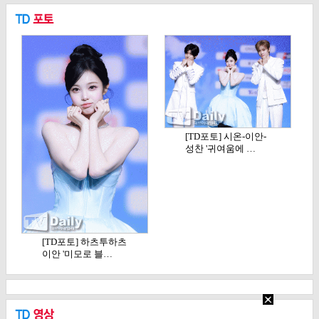
[TD포토] 시온-이안-
성찬 '귀여움에 …
[TD포토] 하츠투하츠
이안 '미모로 블…