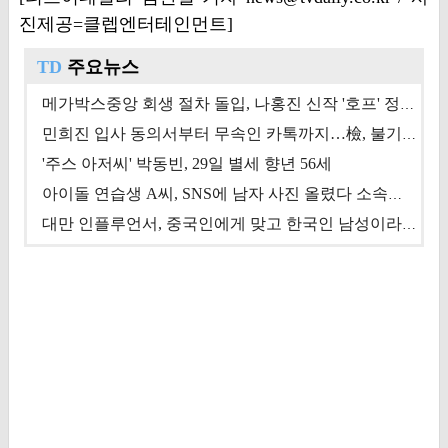
진제공=클렙엔터테인먼트]
TD
주요뉴스
메가박스중앙 회생 절차 돌입, 나홍진 신작 '호프' 정상 개봉에 쏠린 시선 [상반기 결산 기획]
민희진 입사 동의서부터 무속인 카톡까지…檢, 불기소 처분 근거들 [이슈&톡]
'주스 아저씨' 박동빈, 29일 별세 향년 56세
아이돌 연습생 A씨, SNS에 남자 사진 올렸다 소속사 퇴출
대만 인플루언서, 중국인에게 맞고 한국인 남성이라 진술 '후폭풍'