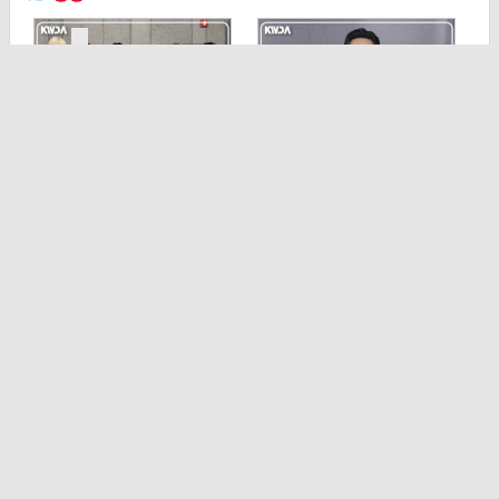
[TD영상] 82메이저,
[TD영상] 류승룡, 'K
영상 속에서도 …
WDA 10주년…
기사 목록