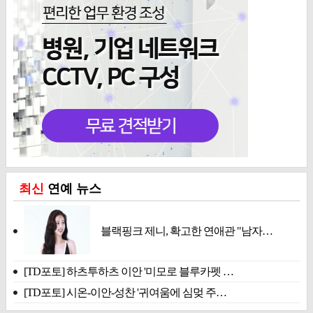
최신
연예 뉴스
블랙핑크 제니, 확고한 연애관 "남자…
[TD포토] 하츠투하츠 이안 '미모로 블루카펫 …
[TD포토] 시온-이안-성찬 '귀여움에 심멎 주…