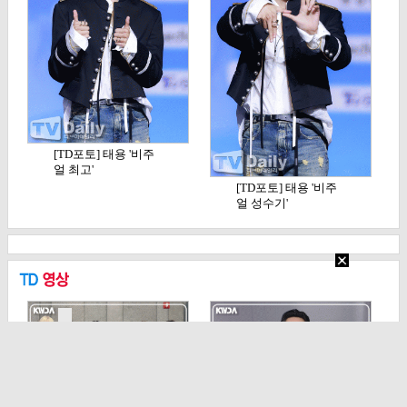
[TD포토] 태용 '비주
얼 최고'
[TD포토] 태용 '비주
얼 성수기'
[TD영상] 82메이저,
[TD영상] 류승룡, 'K