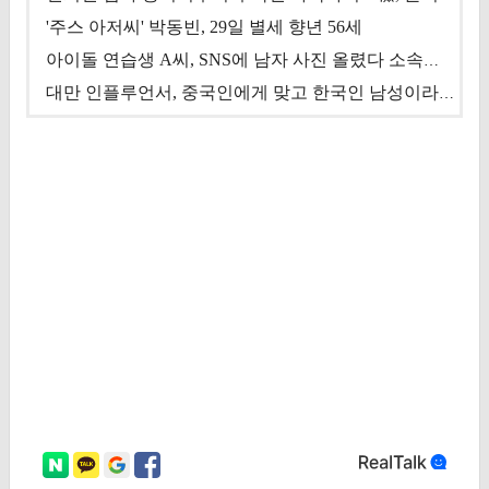
'주스 아저씨' 박동빈, 29일 별세 향년 56세
아이돌 연습생 A씨, SNS에 남자 사진 올렸다 소속사 퇴출
대만 인플루언서, 중국인에게 맞고 한국인 남성이라 진술 '후폭풍'