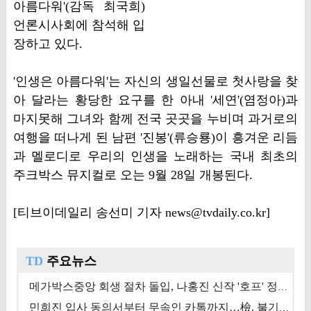
아름다워'(감독 최국희)
언론시사회에 참석해 입
장하고 있다.
'인생은 아름다워'는 자신의 생일선물로 첫사랑을 찾
아 달라는 황당한 요구를 한 아내 '세연'(염정아)과
마지못해 그녀와 함께 전국 곳곳을 누비며 과거로의
여행을 떠나게 된 남편 '진봉'(류승룡)이 흥겨운 리듬
과 멜로디로 우리의 인생을 노래하는 국내 최초의
주크박스 뮤지컬로 오는 9월 28일 개봉된다.
[티브이데일리 송선미 기자 news@tvdaily.co.kr]
TD
주요뉴스
메가박스중앙 회생 절차 돌입, 나홍진 신작 '호프' 정상 개봉에 쏠린 시선 [상반기 결산 기획]
민희진 입사 동의서부터 무속인 카톡까지…檢, 불기소 처분 근거들 [이슈&톡]