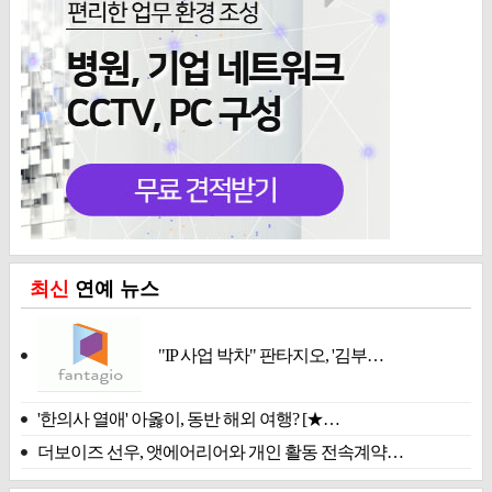
최신
연예 뉴스
"IP 사업 박차" 판타지오, '김부…
'한의사 열애' 아옳이, 동반 해외 여행? [★…
더보이즈 선우, 앳에어리어와 개인 활동 전속계약…