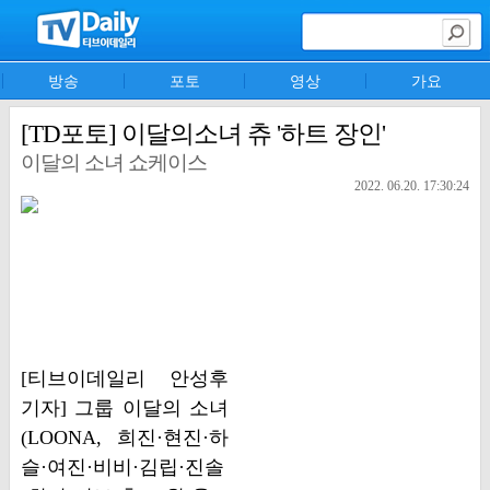
방송
포토
영상
가요
[TD포토] 이달의소녀 츄 '하트 장인'
이달의 소녀 쇼케이스
2022. 06.20. 17:30:24
[티브이데일리 안성후
기자] 그룹 이달의 소녀
(LOONA, 희진·현진·하
슬·여진·비비·김립·진솔