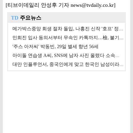
[티브이데일리 안성후 기자 news@tvdaily.co.kr]
TD
주요뉴스
메가박스중앙 회생 절차 돌입, 나홍진 신작 '호프' 정상 개봉에 쏠린 시선 [상반기 결산 기획]
민희진 입사 동의서부터 무속인 카톡까지…檢, 불기소 처분 근거들 [이슈&톡]
'주스 아저씨' 박동빈, 29일 별세 향년 56세
아이돌 연습생 A씨, SNS에 남자 사진 올렸다 소속사 퇴출
대만 인플루언서, 중국인에게 맞고 한국인 남성이라 진술 '후폭풍'