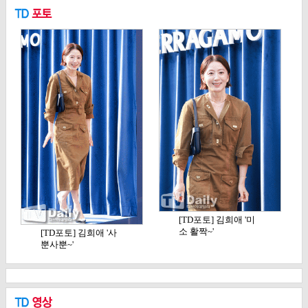
[TD포토] 김희애 '미
소 활짝~'
[TD포토] 김희애 '사
뿐사뿐~'