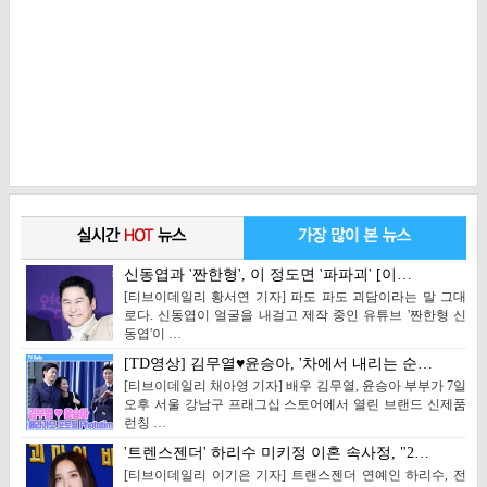
신동엽과 '짠한형', 이 정도면 '파파괴' [이…
[티브이데일리 황서연 기자] 파도 파도 괴담이라는 말 그대
로다. 신동엽이 얼굴을 내걸고 제작 중인 유튜브 '짠한형 신
동엽'이 …
[TD영상] 김무열♥윤승아, '차에서 내리는 순…
[티브이데일리 채아영 기자] 배우 김무열, 윤승아 부부가 7일
오후 서울 강남구 프래그십 스토어에서 열린 브랜드 신제품
런칭 …
'트렌스젠더' 하리수 미키정 이혼 속사정, "2…
[티브이데일리 이기은 기자] 트랜스젠더 연예인 하리수, 전