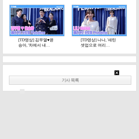
[TD영상] 김무열♥윤
[TD영상] 나나, '새틴
승아, '차에서 내…
셋업으로 여리…
기사 목록