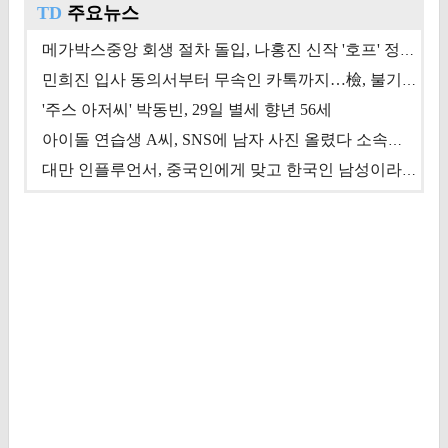
TD
주요뉴스
메가박스중앙 회생 절차 돌입, 나홍진 신작 '호프' 정상 개봉에 쏠린 시선 [상반기 결산 기획]
민희진 입사 동의서부터 무속인 카톡까지…檢, 불기소 처분 근거들 [이슈&톡]
'주스 아저씨' 박동빈, 29일 별세 향년 56세
아이돌 연습생 A씨, SNS에 남자 사진 올렸다 소속사 퇴출
대만 인플루언서, 중국인에게 맞고 한국인 남성이라 진술 '후폭풍'