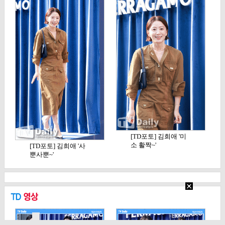
[TD포토] 김희애 '미
소 활짝~'
[TD포토] 김희애 '사
뿐사뿐~'