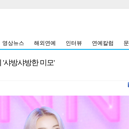
영상뉴스
해외연예
인터뷰
연예칼럼
문
니 '샤방샤방한 미모'