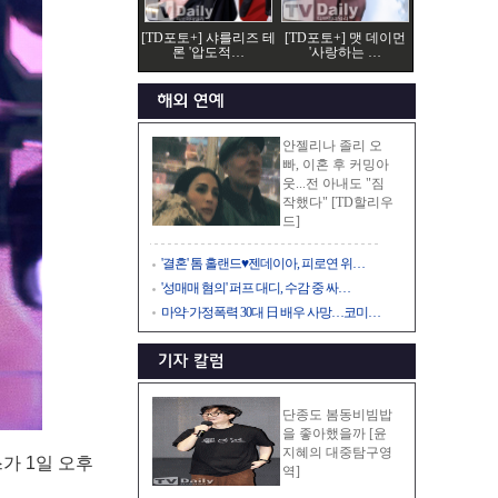
[TD포토+] 샤를리즈 테
[TD포토+] 맷 데이먼
론 '압도적…
'사랑하는 …
안젤리나 졸리 오
빠, 이혼 후 커밍아
웃...전 아내도 "짐
작했다" [TD할리우
드]
'결혼' 톰 홀랜드♥젠데이아, 피로연 위…
'성매매 혐의' 퍼프 대디, 수감 중 싸…
마약·가정폭력 30대 日 배우 사망…코미…
단종도 봄동비빔밥
을 좋아했을까 [윤
지혜의 대중탐구영
가 1일 오후
역]