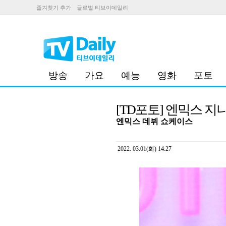
즐겨찾기 추가
글로벌 티브이데일리
방송
가요
예능
영화
포토
[TD포토] 엔믹스 지
엔믹스 데뷔 쇼케이스
2022. 03.01(화) 14:27