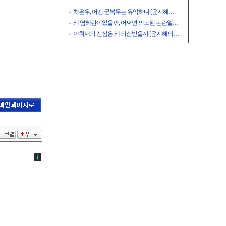
차은우, 어떤 군복무는 유익하다 [윤지혜…
왜 염혜란이었을까, 어쩌면 의도된 논란일…
이휘재의 진심은 왜 의심받을까 [윤지혜의…