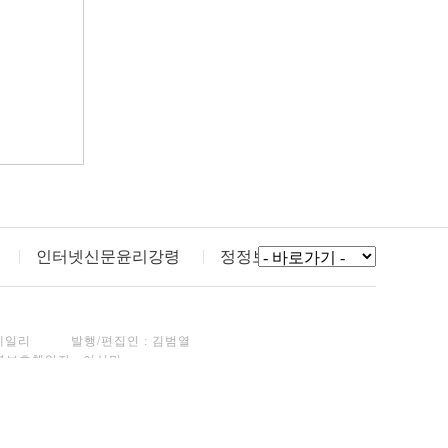
인터넷신문윤리강령
정정보도
데일리
발행/편집인 : 김범열
년보호책임자 : 이선민