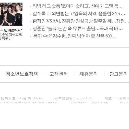
티빙 리그 숏폼 '코미디 숏리그', 신예 개그맨 등…
갈수록 더 외면받는 고영욱의 저격, 씁쓸한 SNS …
황정민 VS A씨, 진흙탕 진실공방 일주일 째…쟁점…
정준원, '놀뭐' 논란 속 유튜브 출연…극과 극 태…
사는 발 빠르면서"
10주년 앞두고 팬
'복귀 수순' 김수현, 진짜 넘어야 할 산은 600…
 폭주 […
청소년보호정책
고객센터
제휴문의
광고문의
등록번호 : 서울 아 00742
등록연월일 : 2009.1.21
제호 : 티브이
강서구 마곡중앙6로 66, B동 1204호
발행연월일 : 2009.1.28
청소
FAX : 02)3443-8248
Copyright(c) TV Daily. All rights reserved.