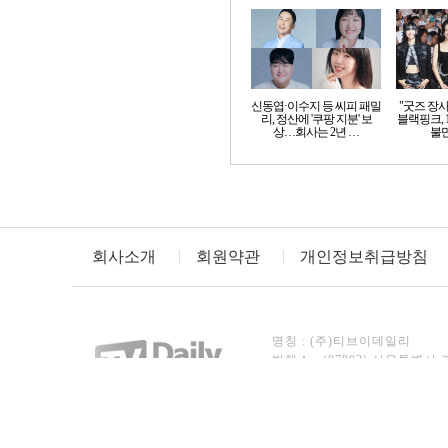
신동엽·이수지 등 씨피 패밀
"굿즈 장
리, 정산에 '쿠팡 지분' 보
블랙핑크, 
상…회사는 2년 …
불만
회사소개
회원약관
개인정보취급방침
명칭 : (주)티브이데일리
발행소 : (07803) 서울특별시 
TEL : 02)3443-8246~7