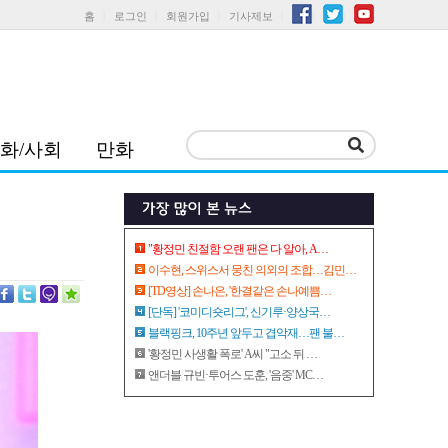
홈
로그인
회원가입
기사제보
화/사회
만화
"황정민 친절함 오랜 팬은 다 알아, A…
이수현, 스위스서 뭉친 의외의 조합…김민…
[TD영상] 손나은, '한결같은 손나예쁨…
[단독] '코미디숏리그', 신기루·양상국…
블랙핑크, 10주년 앞두고 겹악재…팬 불…
'황정민 사생활 폭로' A씨 "고소 뒤 …
앤더블 규빈·투어스 도훈, '음중' MC…