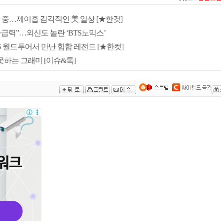
순항 중…제이홉 감각적인 美 일상 [★한컷]
급력”…외신도 놀란 ‘BTS노믹스’
S 월드투어서 만난 힙합 레전드 [★한컷]
못하는 그래미 [이슈&톡]