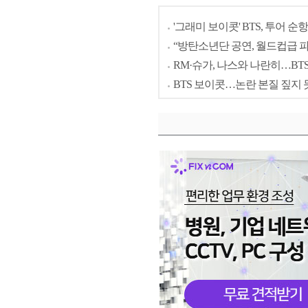
'그래미 보이콧' BTS, 투어 
“방탄소년단 공연, 월드컵급 파
RM·슈가, 나스와 나란히…BT
BTS 보이콧…논란 본질 짚지 