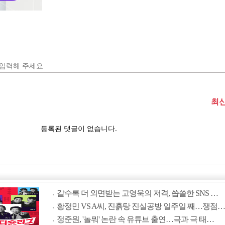
갈수록 더 외면받는 고영욱의 저격, 씁쓸한 SNS …
황정민 VS A씨, 진흙탕 진실공방 일주일 째…쟁점…
정준원, '놀뭐' 논란 속 유튜브 출연…극과 극 태…