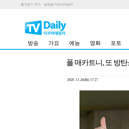
즐겨찾기 추가
글로벌 티브이데일리
방송
가요
예능
영화
포토
폴 매카트니, 또 방탄
2020. 11.24(화) 17:27