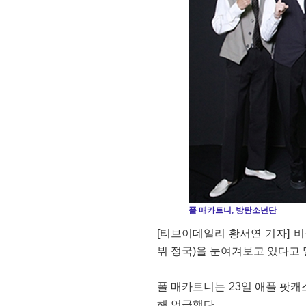
폴 매카트니, 방탄소년단
[티브이데일리 황서연 기자] 비
뷔 정국)을 눈여겨보고 있다고 
폴 매카트니는 23일 애플 팟캐스
해 언급했다.