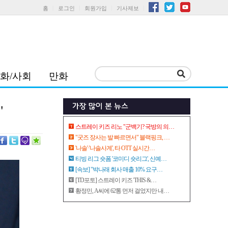
홈
로그인
회원가입
기사제보
화/사회
만화
"
스트레이 키즈 리노 "군백기? 국방의 의…
"굿즈 장사는 발 빠르면서" 블랙핑크, …
'나솔'·'나솔사계', 타 OTT 실시간…
티빙 리그 숏폼 '코미디 숏리그', 신예…
[속보] "박나래 회사 매출 10% 요구…
[TD포토] 스트레이 키즈 'THIS &…
황정민, A씨에 62통 먼저 걸었지만 내…