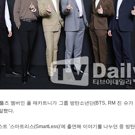
틀즈 멤버인 폴 매카트니가 그룹 방탄소년단(BTS, RM 진 슈가
말했다.
트 '스마트리스(SmartLess)'에 출연해 이야기를 나누던 중 