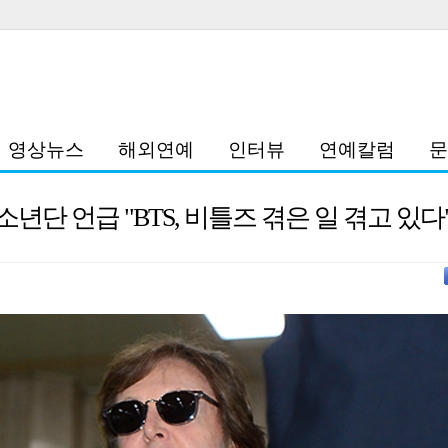
영상뉴스
해외연예
인터뷰
연예칼럼
문
소년단 언급 "BTS, 비틀즈 겪은 일 겪고 있다