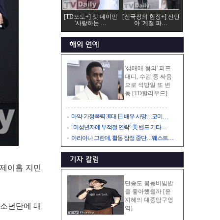
[TD포토+] 맷 데이먼
[신국장의 현장+] 신민
'사랑하는 …
아 '계절 파…
'성매매 혐의' 퍼프
대디, 수감 중 싸움
으로 석방일 또 변
동 [TD할리우드]
마약·가정폭력 30대 日 배우 사망…코미…
"미성년자에 부적절 연락" 美 밴드 기타…
아리아나 그란데, 활동 잠정 중단…웨스트…
 제이홉 지민
단종도 봄동비빔밥
을 좋아했을까 [윤
지혜의 대중탐구영
방탄소년단에 대
역]