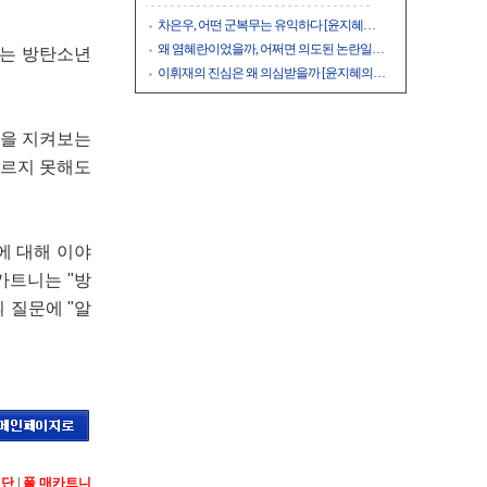
차은우, 어떤 군복무는 유익하다 [윤지혜…
왜 염혜란이었을까, 어쩌면 의도된 논란일…
니는 방탄소년
이휘재의 진심은 왜 의심받을까 [윤지혜의…
들을 지켜보는
부르지 못해도
에 대해 이야
카트니는 "방
 질문에 "알
년단
|
폴 매카트니