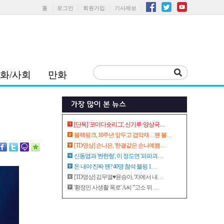
홈
로그인
회원가입
기사제보
화/사회
만화
[단독] '코미디숏리그', 신기루·양상국…
블랙핑크, 10주년 앞두고 겹악재…팬 불…
[TD영상] 손나은, '한결같은 손나예쁨…
신동엽과 '짠한형', 이 정도면 '파파괴…
돈 내야 진짜 팬? 40명 참석 블핑 1…
[TD영상] 김무열♥윤승아, '차에서 내…
'황정민 사생활 폭로' A씨 "고소 뒤 …