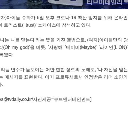
여자)아이들 슈화가 6일 오후 코로나 19 확산 방지를 위해 온라
트러스트(I trust)' 쇼케이스에 참석하고 있다.
 '나는 나를 믿는다'라는 뜻을 가진 앨범으로, (여자)아이들만의 
h my god)'을 비롯, '사랑해' '메이비(Maybe)' '라이언(LION)
 수록됐다.
한 리듬 변주가 돋보이는 어반 힙합 장르의 노래로, '나 자신을 믿
라는 메시지를 표현한다. 이미 프로듀서로서 인정받은 리더 소연
.
@tvdaily.co.kr/사진제공=큐브엔터테인먼트]