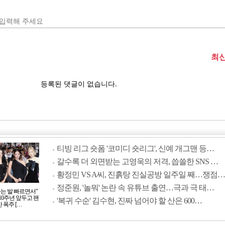
티빙 리그 숏폼 '코미디 숏리그', 신예 개그맨 등…
갈수록 더 외면받는 고영욱의 저격, 씁쓸한 SNS …
황정민 VS A씨, 진흙탕 진실공방 일주일 째…쟁점…
정준원, '놀뭐' 논란 속 유튜브 출연…극과 극 태…
사는 발 빠르면서"
10주년 앞두고 팬
'복귀 수순' 김수현, 진짜 넘어야 할 산은 600…
 폭주 […