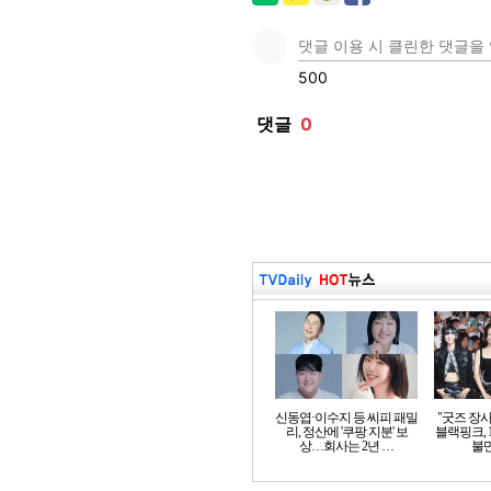
신동엽·이수지 등 씨피 패밀
"굿즈 장
리, 정산에 '쿠팡 지분' 보
블랙핑크, 
상…회사는 2년 …
불만