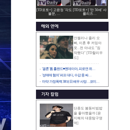
[TD포토+] 고윤정 '각도
[TD포토+] '만 50세' 샤
불문, …
를리즈…
안젤리나 졸리 오
빠, 이혼 후 커밍아
웃...전 아내도 "짐
작했다" [TD할리우
드]
'결혼' 톰 홀랜드♥젠데이아, 피로연 위…
'성매매 혐의' 퍼프 대디, 수감 중 싸…
마약·가정폭력 30대 日 배우 사망…코미…
단종도 봄동비빔밥
을 좋아했을까 [윤
지혜의 대중탐구영
역]