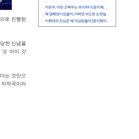
차은우, 어떤 군복무는 유익하다 [윤지혜…
왜 염혜란이었을까, 어쩌면 의도된 논란일…
인으로 진행된
이휘재의 진심은 왜 의심받을까 [윤지혜의…
당당한 신념을
' '오 마이 갓
는다는 것만으
의 자작곡이라