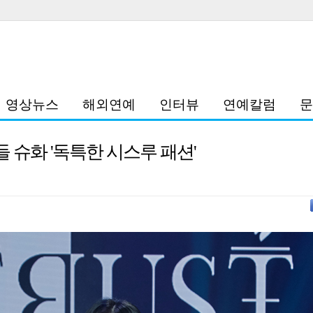
영상뉴스
해외연예
인터뷰
연예칼럼
문
들 슈화 '독특한 시스루 패션'