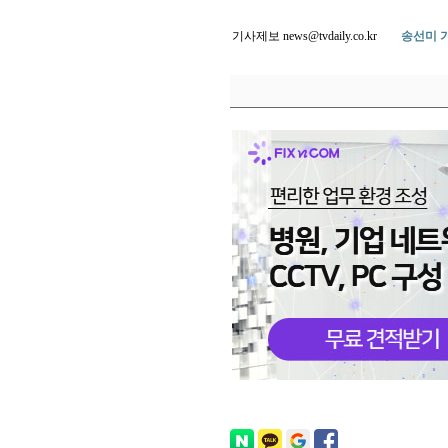
기사제보 news@tvdaily.co.kr
송선미 