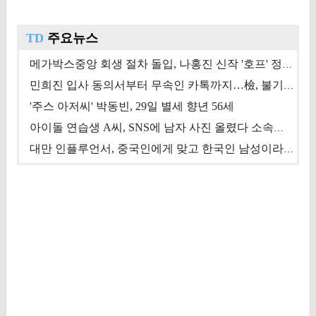
TD
주요뉴스
메가박스중앙 회생 절차 돌입, 나홍진 신작 '호프' 정상 개봉에 쏠린 시선 [상반기 결산 기획]
민희진 입사 동의서부터 무속인 카톡까지…檢, 불기소 처분 근거들 [이슈&톡]
'주스 아저씨' 박동빈, 29일 별세 향년 56세
아이돌 연습생 A씨, SNS에 남자 사진 올렸다 소속사 퇴출
대만 인플루언서, 중국인에게 맞고 한국인 남성이라 진술 '후폭풍'