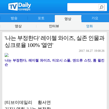
방송
포토
가요
영상
영상
인터뷰
영화
'나는 부정한다' 레이첼 와이즈, 실존 인물과
싱크로율 100% '열연'
2017. 04.27. 19:00:26
나는 부정한다, 레이첼 와이즈, 티모시 스폴, 앤드류 스캇, 톰 윌킨
슨
[티브이데일리 황서연