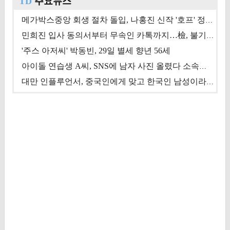
TD
주요뉴스
메가박스중앙 회생 절차 돌입, 나홍진 신작 '호프' 정상 개봉에 쏠린 시선 [상반기 결산 기획]
민희진 입사 동의서부터 무속인 카톡까지…檢, 불기소 처분 근거들 [이슈&톡]
'주스 아저씨' 박동빈, 29일 별세 향년 56세
아이돌 연습생 A씨, SNS에 남자 사진 올렸다 소속사 퇴출
대만 인플루언서, 중국인에게 맞고 한국인 남성이라 진술 '후폭풍'