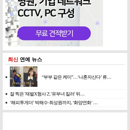
최신
연예 뉴스
“부부 같은 케미”…‘나혼자산다’ 류…
잘 찍은 '재벌X형사 2', '유부녀 킬러' 뒤…
‘해피투게더’ 박해수·최성원까지, ‘화양연화’ …