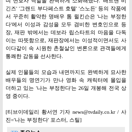
며 변호사 역할을 완벽하게 소화해냈다. '배트맨 비
긴즈' '그랜드 부다페스트 호텔' '스노든' 등의 작품에
서 꾸준히 활약한 명배우 톰 윌킨슨은 '나는 부정한
다'에서 이성과 감성을 모두 겸비한 변호인으로 등
장, 재판 밖에서는 데보라 립스타트의 마음을 다독
이는 따뜻함으로, 재판장에서는 이성적이면서도 사
이다같이 속 시원한 촌철살인 변론으로 관객들에게
통쾌한 감동을 선사한다.
실제 인물들의 모습과 내면까지도 완벽하게 묘사한
배우들의 명연기가 만나 영화 속 캐릭터에 몰입을
더하고 있는 '나는 부정한다'는 26일 개봉해 전국 상
영 중이다.
­[티브이데일리 황서연 기자 news@tvdaily.co.kr / 사
진='나는 부정한다' 포스터, 스틸]