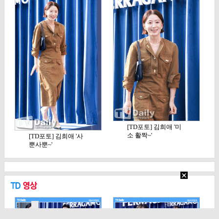
[TD포토] 김희애 '미
소 활짝~'
[TD포토] 김희애 '사
뿐사뿐~'