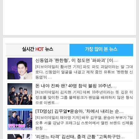
신동엽과 '짠한형', 이 정도면 '파파괴' [이…
[티브이데일리 황서연 기자] 파도 파도 괴담이라는 말 그대
로다. 신동엽이 얼굴을 내걸고 제작 중인 유튜브 '짠한형 신
동엽'이 …
돈 내야 진짜 팬? 40명 참석 블핑 10주년,…
[티브이데일리 김지현 기자] 데뷔 10주년이라는 뜻 깊은 이
정표를 맞이한 그룹 블랙핑크가 팬덤을 배려하지 않은 형식
으로 이벤트…
[TD영상] 김무열♥윤승아, '차에서 내리는 순…
[티브이데일리 채아영 기자] 배우 김무열, 윤승아 부부가 7일
오후 서울 강남구 프래그십 스토어에서 열린 브랜드 신제품
런칭 …
'리센느 타격' 김선태, 충격 근황 "고독하구만…