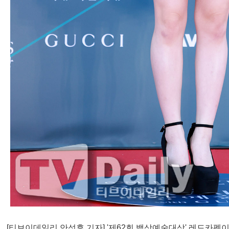
[티브이데일리 안성후 기자] '제62회 백상예술대상' 레드카펫이