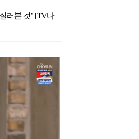
질러본 것" [TV나