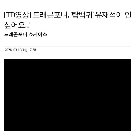
[TD영상] 드래곤포니, '탑백귀' 유재석이
싶어요...'
드래곤포니 쇼케이스
2026. 03.10(화) 17:58