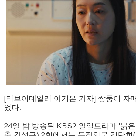
[티브이데일리 이기은 기자] 쌍둥이 자
었다.
24일 밤 방송된 KBS2 일일드라마 '붉은
출 김성근) 2회에서는 등장인물 김단희(