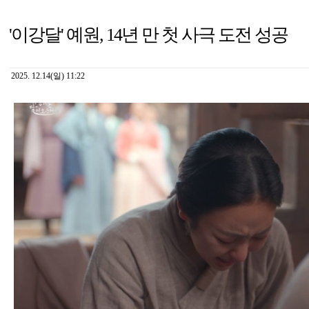
'이강달' 예원, 14년 만 첫 사극 도전 성공
2025. 12.14(일) 11:22