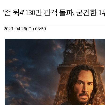
'존 윅4' 130만 관객 돌파, 굳건한 
2023. 04.26(수) 08:59